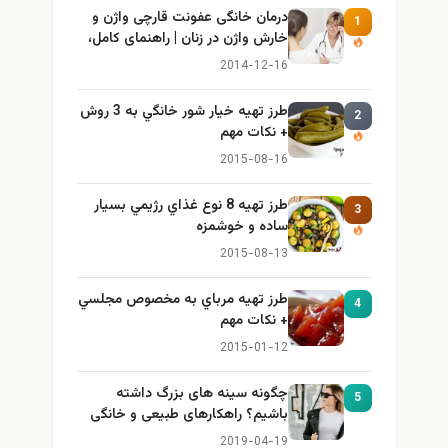
درمان خانگی عفونت قارچی واژن و
1
خارش واژن در زنان | راهنمای کامل،
ایمن و کاربردی
2014-12-16
طرز تهيه خیار شور خانگي به 3 روش
2
+ نكات مهم
2015-08-16
طرز تهيه 8 نوع غذاي رژيمي بسيار
3
ساده و خوشمزه
2015-08-13
طرز تهيه مرباي به مخصوص مجلسي
4
+ نكات مهم
2015-01-12
چگونه سینه های بزرگ داشته
5
باشیم؟ راهکارهای طبیعی و خانگی
برای بزرگ کردن سینه
2019-04-19