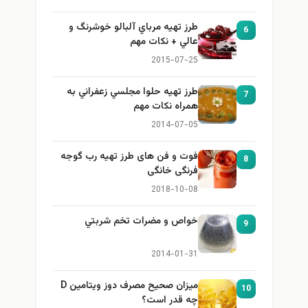
طرز تهيه مرباي آلبالو خوشرنگ و
6
عالي + نكات مهم
2015-07-25
طرز تهيه حلوا مجلسي زعفراني به
7
همراه نكات مهم
2014-07-05
فوت و فن های طرز تهیه رب گوجه
8
فرنگی خانگی
2018-10-08
خواص و مضرات تخم شربتي
9
2014-01-31
میزان صحیح مصرف دوز ویتامین D
10
چه قدر است؟