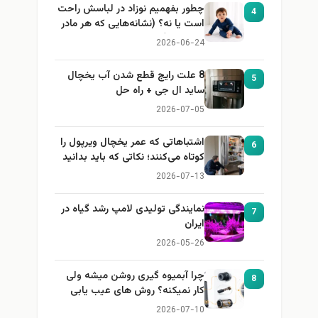
چطور بفهمیم نوزاد در لباسش راحت
4
است یا نه؟ (نشانه‌هایی که هر مادر
باید بداند)
2026-06-24
8 علت رایج قطع شدن آب یخچال
5
ساید ال جی + راه حل
2026-07-05
اشتباهاتی که عمر یخچال ویرپول را
6
کوتاه می‌کنند؛ نکاتی که باید بدانید
2026-07-13
نمایندگی تولیدی لامپ رشد گیاه در
7
ایران
2026-05-26
چرا آبمیوه گیری روشن میشه ولی
8
کار نمیکنه؟ روش های عیب یابی
2026-07-10