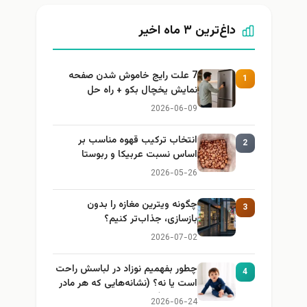
داغ‌ترین ۳ ماه اخیر
7 علت رایج خاموش شدن صفحه
1
نمایش یخچال بکو + راه حل
2026-06-09
انتخاب ترکیب قهوه مناسب بر
2
اساس نسبت عربیکا و ربوستا
2026-05-26
چگونه ویترین مغازه را بدون
3
بازسازی، جذاب‌تر کنیم؟
2026-07-02
چطور بفهمیم نوزاد در لباسش راحت
4
است یا نه؟ (نشانه‌هایی که هر مادر
باید بداند)
2026-06-24