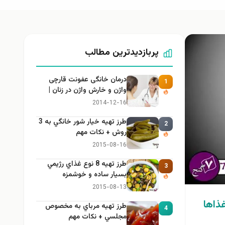
پربازدیدترین مطالب
درمان خانگی عفونت قارچی
1
واژن و خارش واژن در زنان |
راهنمای کامل، ایمن و کاربردی
2014-12-16
طرز تهيه خیار شور خانگي به 3
2
روش + نكات مهم
2015-08-16
طرز تهيه 8 نوع غذاي رژيمي
3
بسيار ساده و خوشمزه
2015-08-13
غذاها
طرز تهيه مرباي به مخصوص
4
مجلسي + نكات مهم