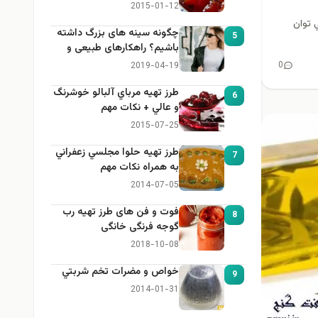
2015-01-12
، مي توان
چگونه سینه های بزرگ داشته
5
باشیم؟ راهکارهای طبیعی و
خانگی برای بزرگ کردن سینه
0
2019-04-19
طرز تهيه مرباي آلبالو خوشرنگ
6
و عالي + نكات مهم
2015-07-25
طرز تهيه حلوا مجلسي زعفراني
7
به همراه نكات مهم
2014-07-05
فوت و فن های طرز تهیه رب
8
گوجه فرنگی خانگی
2018-10-08
خواص و مضرات تخم شربتي
9
2014-01-31