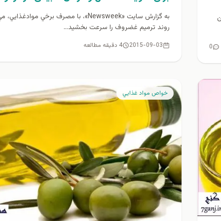
به گزارش سايت «Newsweek»، با مصرف برخي موادغذايي
ن
روند ترميم غضروف را سرعت بخشيد...
2015-09-03
4 دقیقه مطالعه
0
خواص مواد غذايي