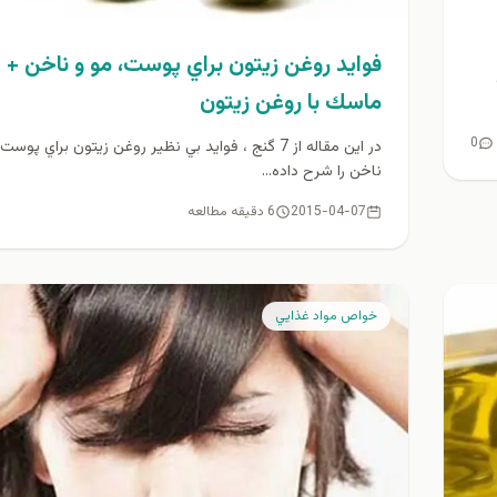
فوايد روغن زيتون براي پوست، مو و ناخن + ا
ماسك با روغن زيتون
0
در اين مقاله از 7 گنج ، فوايد بي نظير روغن زيتون براي پوس
ناخن را شرح داده...
2015-04-07
6 دقیقه مطالعه
خواص مواد غذايي