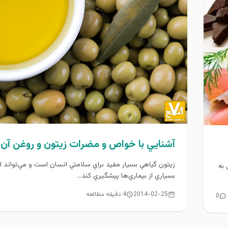
آشنايي با خواص و مضرات زيتون و روغن آن
زيتون گياهي بسيار مفيد براي سلامتي انسان است و مي‌تواند از
به
بسياري از بيماري‌ها پيشگيري کند...
2014-02-25
4 دقیقه مطالعه
0