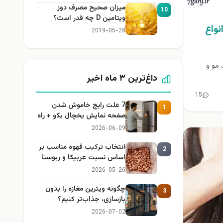
میزان صحیح مصرف دوز
10
ویتامین D چه قدر است؟
نواع
2019-05-28
ت، مو و
داغ‌ترین ۳ ماه اخیر
15
7 علت رایج خاموش شدن
1
صفحه نمایش یخچال بکو + راه
حل
2026-06-09
انتخاب ترکیب قهوه مناسب بر
2
اساس نسبت عربیکا و ربوستا
2026-05-26
چگونه ویترین مغازه را بدون
3
بازسازی، جذاب‌تر کنیم؟
2026-07-02