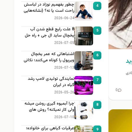
چطور بفهمیم نوزاد در لباسش
4
راحت است یا نه؟ (نشانه‌هایی
که هر مادر باید بداند)
2026-06-24
8 علت رایج قطع شدن آب
5
یخچال ساید ال جی + راه حل
2026-07-05
اشتباهاتی که عمر یخچال
6
يد
ویرپول را کوتاه می‌کنند؛ نکاتی
که باید بدانید
2026-07-13
ادی
نمایندگی تولیدی لامپ رشد
7
گیاه در ایران
0
2026-05-26
چرا آبمیوه گیری روشن میشه
8
ولی کار نمیکنه؟ روش های
عیب یابی
2026-07-10
عرقیات گیاهی برای خانواده؛
9