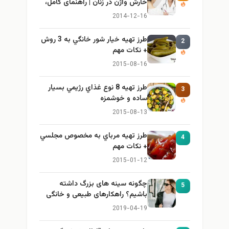
خارش واژن در زنان | راهنمای کامل،
ایمن و کاربردی
2014-12-16
طرز تهيه خیار شور خانگي به 3 روش
2
+ نكات مهم
2015-08-16
طرز تهيه 8 نوع غذاي رژيمي بسيار
3
ساده و خوشمزه
2015-08-13
طرز تهيه مرباي به مخصوص مجلسي
4
+ نكات مهم
2015-01-12
چگونه سینه های بزرگ داشته
5
باشیم؟ راهکارهای طبیعی و خانگی
برای بزرگ کردن سینه
2019-04-19