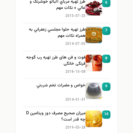
طرز تهيه مرباي آلبالو خوشرنگ و
6
عالي + نكات مهم
2015-07-25
طرز تهيه حلوا مجلسي زعفراني به
7
همراه نكات مهم
2014-07-05
فوت و فن های طرز تهیه رب گوجه
8
فرنگی خانگی
2018-10-08
خواص و مضرات تخم شربتي
9
2014-01-31
میزان صحیح مصرف دوز ویتامین D
10
چه قدر است؟
2019-05-28