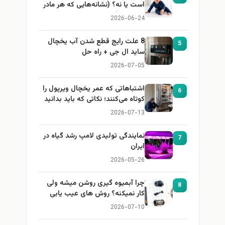
است یا نه؟ (نشانه‌هایی که هر مادر
باید بداند)
2026-06-24
8 علت رایج قطع شدن آب یخچال
5
ساید ال جی + راه حل
2026-07-05
اشتباهاتی که عمر یخچال ویرپول را
6
کوتاه می‌کنند؛ نکاتی که باید بدانید
2026-07-13
نمایندگی تولیدی لامپ رشد گیاه در
7
ایران
2026-05-26
چرا آبمیوه گیری روشن میشه ولی
8
کار نمیکنه؟ روش های عیب یابی
2026-07-10