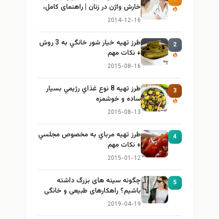
خارش واژن در زنان | راهنمای کامل،
ایمن و کاربردی
2014-12-16
طرز تهيه خیار شور خانگي به 3 روش
2
+ نكات مهم
2015-08-16
طرز تهيه 8 نوع غذاي رژيمي بسيار
3
ساده و خوشمزه
2015-08-13
طرز تهيه مرباي به مخصوص مجلسي
4
+ نكات مهم
2015-01-12
چگونه سینه های بزرگ داشته
5
باشیم؟ راهکارهای طبیعی و خانگی
برای بزرگ کردن سینه
2019-04-19