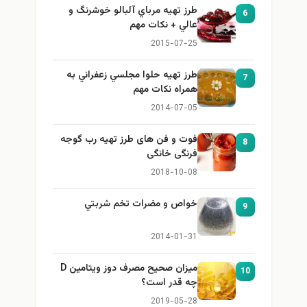
طرز تهيه مرباي آلبالو خوشرنگ و
6
عالي + نكات مهم
2015-07-25
طرز تهيه حلوا مجلسي زعفراني به
7
همراه نكات مهم
2014-07-05
فوت و فن های طرز تهیه رب گوجه
8
فرنگی خانگی
2018-10-08
خواص و مضرات تخم شربتي
9
2014-01-31
میزان صحیح مصرف دوز ویتامین D
10
چه قدر است؟
2019-05-28