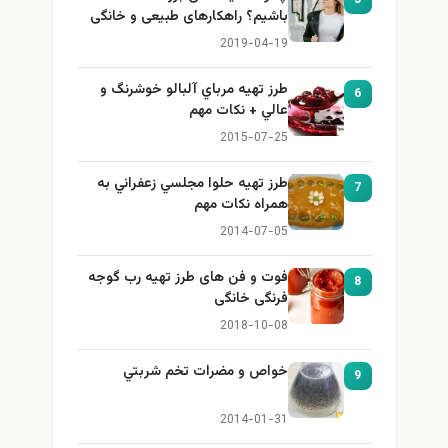
باشیم؟ راهکارهای طبیعی و خانگی
برای بزرگ کردن سینه
2019-04-19
طرز تهيه مرباي آلبالو خوشرنگ و
6
عالي + نكات مهم
2015-07-25
طرز تهيه حلوا مجلسي زعفراني به
7
همراه نكات مهم
2014-07-05
فوت و فن های طرز تهیه رب گوجه
8
فرنگی خانگی
2018-10-08
خواص و مضرات تخم شربتي
9
2014-01-31