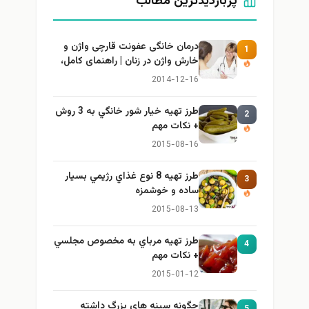
پربازدیدترین مطالب
درمان خانگی عفونت قارچی واژن و
1
خارش واژن در زنان | راهنمای کامل،
ایمن و کاربردی
2014-12-16
طرز تهيه خیار شور خانگي به 3 روش
2
+ نكات مهم
2015-08-16
طرز تهيه 8 نوع غذاي رژيمي بسيار
3
ساده و خوشمزه
2015-08-13
طرز تهيه مرباي به مخصوص مجلسي
4
+ نكات مهم
2015-01-12
چگونه سینه های بزرگ داشته
5