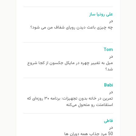
علی روئیا ساز
در
چه چیزی باعث دیدن رویای شفاف من می شود؟
Tom
در
ميل به تغيير چهره در مایکل جکسون از كجا شروع
شد؟
Babi
در
تمرین در خانه بدون تجهیزات: برنامه ۳۰ روزه‌ای که
استقامتت رو متحول می‌کنه
فاطی
در
50 مرد جذاب همه دوران ها