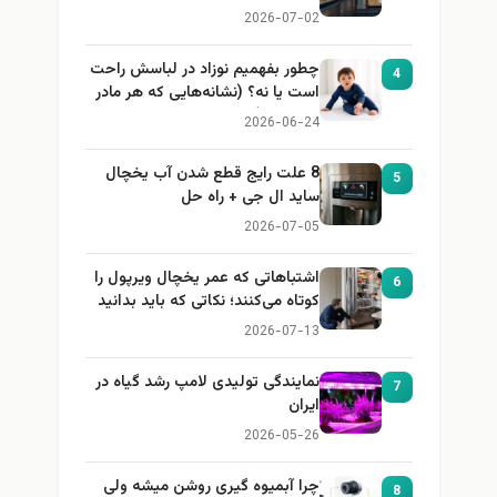
2026-07-02
چطور بفهمیم نوزاد در لباسش راحت
4
است یا نه؟ (نشانه‌هایی که هر مادر
باید بداند)
2026-06-24
8 علت رایج قطع شدن آب یخچال
5
ساید ال جی + راه حل
2026-07-05
اشتباهاتی که عمر یخچال ویرپول را
6
کوتاه می‌کنند؛ نکاتی که باید بدانید
2026-07-13
نمایندگی تولیدی لامپ رشد گیاه در
7
ایران
2026-05-26
چرا آبمیوه گیری روشن میشه ولی
8