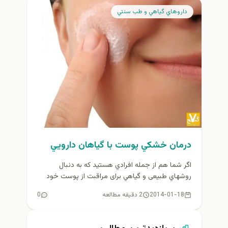
داروهاي گياهي و طب سنتي
درمان خشكي پوست با گياهان دارويي
اگر شما هم از جمله افرادي هستید كه به دنبال
روشهاي طبیعی‌ و گياهي برای مراقبت از پوست خود
هستند...
2014-01-18
2 دقیقه مطالعه
0