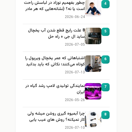
چطور بفهمیم نوزاد در لباسش راحت
4
است یا نه؟ (نشانه‌هایی که هر مادر
باید بداند)
2026-06-24
8 علت رایج قطع شدن آب یخچال
5
ساید ال جی + راه حل
2026-07-05
اشتباهاتی که عمر یخچال ویرپول را
6
کوتاه می‌کنند؛ نکاتی که باید بدانید
2026-07-13
نمایندگی تولیدی لامپ رشد گیاه در
7
ایران
2026-05-26
چرا آبمیوه گیری روشن میشه ولی
8
کار نمیکنه؟ روش های عیب یابی
2026-07-10