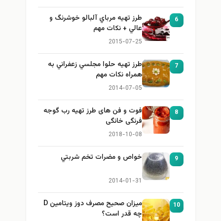
طرز تهيه مرباي آلبالو خوشرنگ و
6
عالي + نكات مهم
2015-07-25
طرز تهيه حلوا مجلسي زعفراني به
7
همراه نكات مهم
2014-07-05
فوت و فن های طرز تهیه رب گوجه
8
فرنگی خانگی
2018-10-08
خواص و مضرات تخم شربتي
9
2014-01-31
میزان صحیح مصرف دوز ویتامین D
10
چه قدر است؟