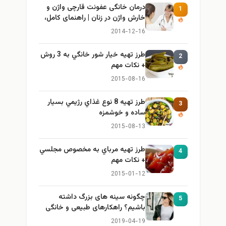
درمان خانگی عفونت قارچی واژن و
1
خارش واژن در زنان | راهنمای کامل،
ایمن و کاربردی
2014-12-16
طرز تهيه خیار شور خانگي به 3 روش
2
+ نكات مهم
2015-08-16
طرز تهيه 8 نوع غذاي رژيمي بسيار
3
ساده و خوشمزه
2015-08-13
طرز تهيه مرباي به مخصوص مجلسي
4
+ نكات مهم
2015-01-12
چگونه سینه های بزرگ داشته
5
باشیم؟ راهکارهای طبیعی و خانگی
برای بزرگ کردن سینه
2019-04-19