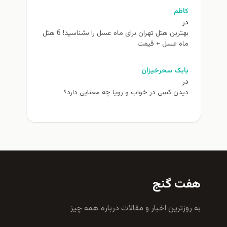
کاظم
در
بهترین هتل تهران برای ماه عسل را بشناسید! 6 هتل
ماه عسل + قیمت
بابک سحرخیزان
در
دیدن کسی در خواب و رویا چه معنایی دارد؟
هفت گنج
به روزترين اخبار و مقالات درباره همه چيز