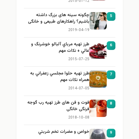
2015-01-12
چگونه سینه های بزرگ داشته
5
باشیم؟ راهکارهای طبیعی و خانگی
برای بزرگ کردن سینه
2019-04-19
طرز تهيه مرباي آلبالو خوشرنگ و
6
عالي + نكات مهم
2015-07-25
طرز تهيه حلوا مجلسي زعفراني به
7
همراه نكات مهم
2014-07-05
فوت و فن های طرز تهیه رب گوجه
8
فرنگی خانگی
2018-10-08
خواص و مضرات تخم شربتي
9