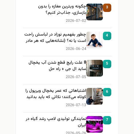
چگونه ویترین مغازه را بدون
3
بازسازی، جذاب‌تر کنیم؟
2026-07-02
چطور بفهمیم نوزاد در لباسش راحت
4
است یا نه؟ (نشانه‌هایی که هر مادر
باید بداند)
2026-06-24
8 علت رایج قطع شدن آب یخچال
5
ساید ال جی + راه حل
2026-07-05
اشتباهاتی که عمر یخچال ویرپول را
6
کوتاه می‌کنند؛ نکاتی که باید بدانید
2026-07-13
نمایندگی تولیدی لامپ رشد گیاه در
7
ایران
2026-05-26