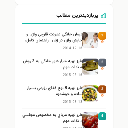
پربازدیدترین مطالب
درمان خانگی عفونت قارچی واژن و
1
خارش واژن در زنان | راهنمای کامل،
ایمن و کاربردی
2014-12-16
طرز تهيه خیار شور خانگي به 3 روش
2
+ نكات مهم
2015-08-16
طرز تهيه 8 نوع غذاي رژيمي بسيار
3
ساده و خوشمزه
2015-08-13
طرز تهيه مرباي به مخصوص مجلسي
4
+ نكات مهم