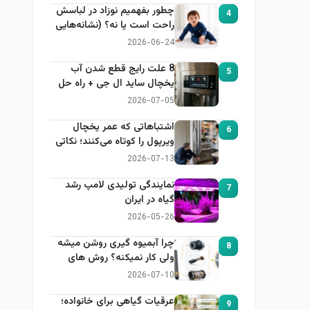
چطور بفهمیم نوزاد در لباسش
4
راحت است یا نه؟ (نشانه‌هایی
که هر مادر باید بداند)
2026-06-24
8 علت رایج قطع شدن آب
5
یخچال ساید ال جی + راه حل
2026-07-05
اشتباهاتی که عمر یخچال
6
ویرپول را کوتاه می‌کنند؛ نکاتی
که باید بدانید
2026-07-13
نمایندگی تولیدی لامپ رشد
7
گیاه در ایران
2026-05-26
چرا آبمیوه گیری روشن میشه
8
ولی کار نمیکنه؟ روش های
عیب یابی
2026-07-10
عرقیات گیاهی برای خانواده؛
9