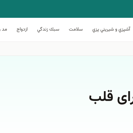
آشپزي و شيريني پزي
سلامت
سبك زندگي
ازدواج
مد و
رای قلب