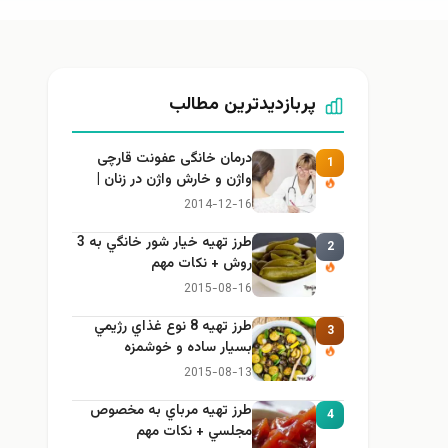
پربازدیدترین مطالب
درمان خانگی عفونت قارچی
1
واژن و خارش واژن در زنان |
راهنمای کامل، ایمن و کاربردی
2014-12-16
طرز تهيه خیار شور خانگي به 3
2
روش + نكات مهم
2015-08-16
طرز تهيه 8 نوع غذاي رژيمي
3
بسيار ساده و خوشمزه
2015-08-13
طرز تهيه مرباي به مخصوص
4
مجلسي + نكات مهم