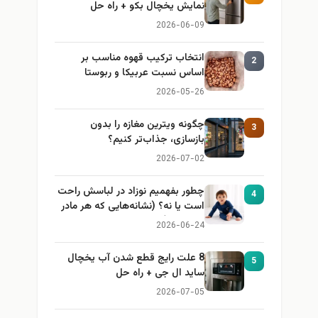
نمایش یخچال بکو + راه حل
2026-06-09
انتخاب ترکیب قهوه مناسب بر
2
اساس نسبت عربیکا و ربوستا
2026-05-26
چگونه ویترین مغازه را بدون
3
بازسازی، جذاب‌تر کنیم؟
2026-07-02
چطور بفهمیم نوزاد در لباسش راحت
4
است یا نه؟ (نشانه‌هایی که هر مادر
باید بداند)
2026-06-24
8 علت رایج قطع شدن آب یخچال
5
ساید ال جی + راه حل
2026-07-05