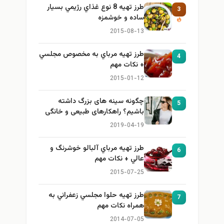
طرز تهيه 8 نوع غذاي رژيمي بسيار
3
ساده و خوشمزه
2015-08-13
طرز تهيه مرباي به مخصوص مجلسي
4
+ نكات مهم
2015-01-12
چگونه سینه های بزرگ داشته
5
باشیم؟ راهکارهای طبیعی و خانگی
برای بزرگ کردن سینه
2019-04-19
طرز تهيه مرباي آلبالو خوشرنگ و
6
عالي + نكات مهم
2015-07-25
طرز تهيه حلوا مجلسي زعفراني به
7
همراه نكات مهم
2014-07-05