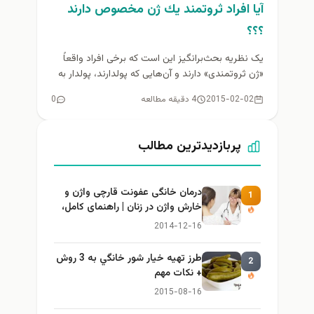
آيا افراد ثروتمند يك ژن مخصوص دارند
؟؟؟
یک نظریه بحث‌برانگیز این است که برخی افراد واقعاً
«ژن ثروتمندی» دارند و آن‌هایی که پولدارند، پولدار به
دنیا آمده‌اند....
2015-02-02
4 دقیقه مطالعه
0
پربازدیدترین مطالب
درمان خانگی عفونت قارچی واژن و
1
خارش واژن در زنان | راهنمای کامل،
ایمن و کاربردی
2014-12-16
طرز تهيه خیار شور خانگي به 3 روش
2
+ نكات مهم
2015-08-16