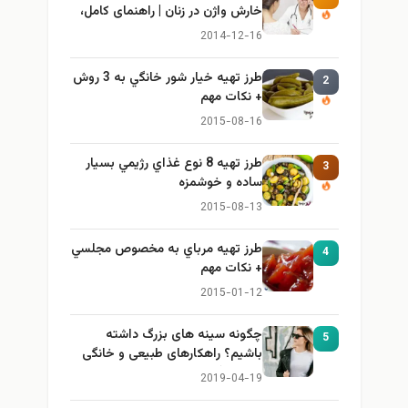
خارش واژن در زنان | راهنمای کامل،
ایمن و کاربردی
2014-12-16
طرز تهيه خیار شور خانگي به 3 روش
2
+ نكات مهم
2015-08-16
طرز تهيه 8 نوع غذاي رژيمي بسيار
3
ساده و خوشمزه
2015-08-13
طرز تهيه مرباي به مخصوص مجلسي
4
+ نكات مهم
2015-01-12
چگونه سینه های بزرگ داشته
5
باشیم؟ راهکارهای طبیعی و خانگی
برای بزرگ کردن سینه
2019-04-19