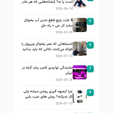
است یا نه؟ (نشانه‌هایی که هر مادر
باید بداند)
2026-06-24
8 علت رایج قطع شدن آب یخچال
5
ساید ال جی + راه حل
2026-07-05
اشتباهاتی که عمر یخچال ویرپول را
6
کوتاه می‌کنند؛ نکاتی که باید بدانید
2026-07-13
نمایندگی تولیدی لامپ رشد گیاه در
7
ایران
2026-05-26
چرا آبمیوه گیری روشن میشه ولی
8
کار نمیکنه؟ روش های عیب یابی
2026-07-10