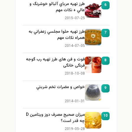
طرز تهيه مرباي آلبالو خوشرنگ و
6
عالي + نكات مهم
2015-07-25
طرز تهيه حلوا مجلسي زعفراني به
7
همراه نكات مهم
2014-07-05
فوت و فن های طرز تهیه رب گوجه
8
فرنگی خانگی
2018-10-08
خواص و مضرات تخم شربتي
9
2014-01-31
میزان صحیح مصرف دوز ویتامین D
10
چه قدر است؟
2019-05-28