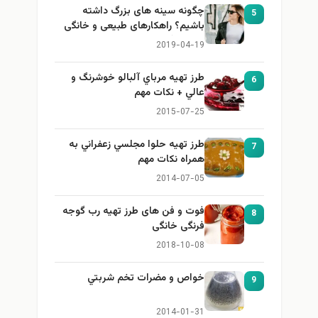
چگونه سینه های بزرگ داشته
5
باشیم؟ راهکارهای طبیعی و خانگی
برای بزرگ کردن سینه
2019-04-19
طرز تهيه مرباي آلبالو خوشرنگ و
6
عالي + نكات مهم
2015-07-25
طرز تهيه حلوا مجلسي زعفراني به
7
همراه نكات مهم
2014-07-05
فوت و فن های طرز تهیه رب گوجه
8
فرنگی خانگی
2018-10-08
خواص و مضرات تخم شربتي
9
2014-01-31