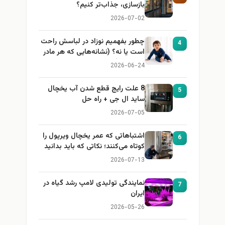
بازسازی، جذاب‌تر کنیم؟
2026-07-02
چطور بفهمیم نوزاد در لباسش راحت
4
است یا نه؟ (نشانه‌هایی که هر مادر
باید بداند)
2026-06-24
8 علت رایج قطع شدن آب یخچال
5
ساید ال جی + راه حل
2026-07-05
اشتباهاتی که عمر یخچال ویرپول را
6
کوتاه می‌کنند؛ نکاتی که باید بدانید
2026-07-13
نمایندگی تولیدی لامپ رشد گیاه در
7
ایران
2026-05-26