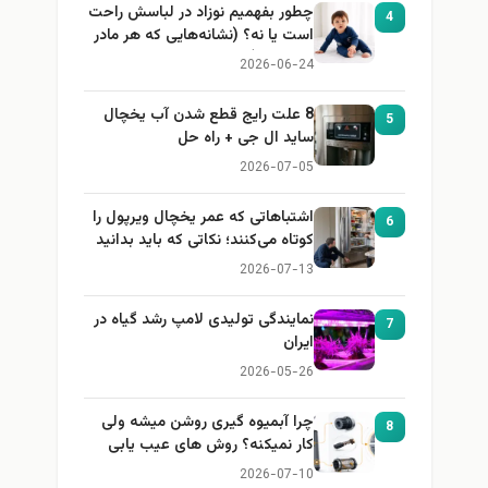
چطور بفهمیم نوزاد در لباسش راحت
4
است یا نه؟ (نشانه‌هایی که هر مادر
باید بداند)
2026-06-24
8 علت رایج قطع شدن آب یخچال
5
ساید ال جی + راه حل
2026-07-05
اشتباهاتی که عمر یخچال ویرپول را
6
کوتاه می‌کنند؛ نکاتی که باید بدانید
2026-07-13
نمایندگی تولیدی لامپ رشد گیاه در
7
ایران
2026-05-26
چرا آبمیوه گیری روشن میشه ولی
8
کار نمیکنه؟ روش های عیب یابی
2026-07-10