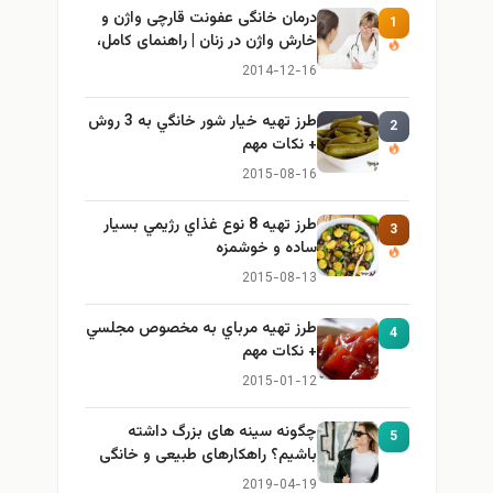
درمان خانگی عفونت قارچی واژن و
1
خارش واژن در زنان | راهنمای کامل،
ایمن و کاربردی
2014-12-16
طرز تهيه خیار شور خانگي به 3 روش
2
+ نكات مهم
2015-08-16
طرز تهيه 8 نوع غذاي رژيمي بسيار
3
ساده و خوشمزه
2015-08-13
طرز تهيه مرباي به مخصوص مجلسي
4
+ نكات مهم
2015-01-12
چگونه سینه های بزرگ داشته
5
باشیم؟ راهکارهای طبیعی و خانگی
برای بزرگ کردن سینه
2019-04-19