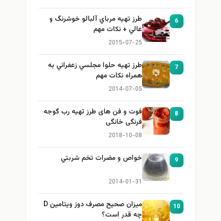
طرز تهيه مرباي آلبالو خوشرنگ و
6
عالي + نكات مهم
2015-07-25
طرز تهيه حلوا مجلسي زعفراني به
7
همراه نكات مهم
2014-07-05
فوت و فن های طرز تهیه رب گوجه
8
فرنگی خانگی
2018-10-08
خواص و مضرات تخم شربتي
9
2014-01-31
میزان صحیح مصرف دوز ویتامین D
10
چه قدر است؟