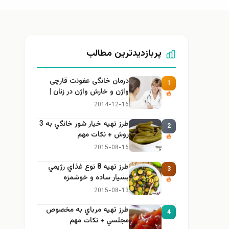
پربازدیدترین مطالب
درمان خانگی عفونت قارچی
1
واژن و خارش واژن در زنان |
راهنمای کامل، ایمن و کاربردی
2014-12-16
طرز تهيه خیار شور خانگي به 3
2
روش + نكات مهم
2015-08-16
طرز تهيه 8 نوع غذاي رژيمي
3
بسيار ساده و خوشمزه
2015-08-13
طرز تهيه مرباي به مخصوص
4
مجلسي + نكات مهم