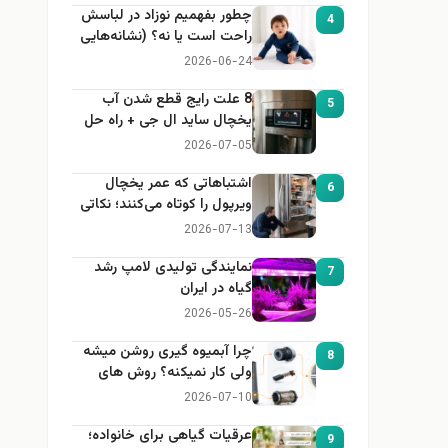
چطور بفهمیم نوزاد در لباسش
4
راحت است یا نه؟ (نشانه‌هایی
که هر مادر باید بداند)
2026-06-24
8 علت رایج قطع شدن آب
5
یخچال ساید ال جی + راه حل
2026-07-05
اشتباهاتی که عمر یخچال
6
ویرپول را کوتاه می‌کنند؛ نکاتی
که باید بدانید
2026-07-13
نمایندگی تولیدی لامپ رشد
7
گیاه در ایران
2026-05-26
چرا آبمیوه گیری روشن میشه
8
ولی کار نمیکنه؟ روش های
عیب یابی
2026-07-10
عرقیات گیاهی برای خانواده؛
9