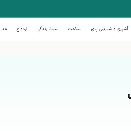
آشپزي و شيريني پزي
سلامت
سبك زندگي
ازدواج
مد و