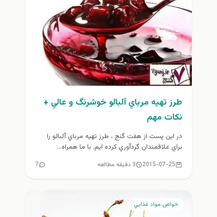
طرز تهيه مرباي آلبالو خوشرنگ و عالي +
نكات مهم
در اين پست از هفت گنج ، طرز تهيه مرباي آلبالو را
براي علاقمندان گردآوري كرده ايم. با ما همراه...
2015-07-25
3 دقیقه مطالعه
7
خواص مواد غذايي