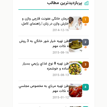
پربازدیدترین مطالب
درمان خانگی عفونت قارچی واژن و
1
خارش واژن در زنان | راهنمای کامل،
ایمن و کاربردی
2014-12-16
طرز تهيه خیار شور خانگي به 3 روش
2
+ نكات مهم
2015-08-16
طرز تهيه 8 نوع غذاي رژيمي بسيار
3
ساده و خوشمزه
2015-08-13
طرز تهيه مرباي به مخصوص مجلسي
4
+ نكات مهم
2015-01-12