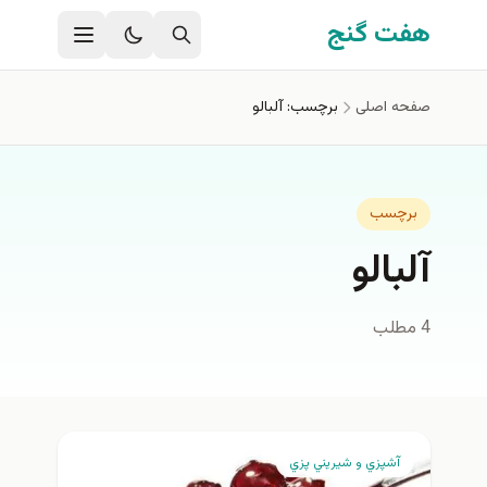
فتن به محتوای اصلی
هفت گنج
صفحه اصلی
برچسب: آلبالو
برچسب
آلبالو
4 مطلب
آشپزي و شيريني پزي