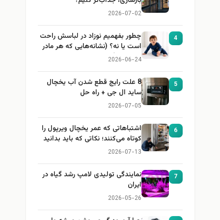
بازسازی، جذاب‌تر کنیم؟
2026-07-02
چطور بفهمیم نوزاد در لباسش راحت
4
است یا نه؟ (نشانه‌هایی که هر مادر
باید بداند)
2026-06-24
8 علت رایج قطع شدن آب یخچال
5
ساید ال جی + راه حل
2026-07-05
اشتباهاتی که عمر یخچال ویرپول را
6
کوتاه می‌کنند؛ نکاتی که باید بدانید
2026-07-13
نمایندگی تولیدی لامپ رشد گیاه در
7
ایران
2026-05-26