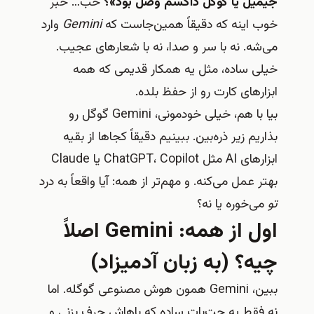
جیمیل یا گوگل داکسم وصل بود»؟
خب… خبر
خوب اینه که دقیقاً همین‌جاست که
Gemini
وارد
می‌شه. نه با سر و صدا، نه با شعارهای عجیب.
خیلی ساده، مثل یه همکار قدیمی که همه
ابزارهای کارت رو از حفظ بلده.
بیا با هم، خیلی خودمونی، Gemini گوگل رو
بذاریم زیر ذره‌بین. ببینیم دقیقاً کجاها از بقیه
ابزارهای AI مثل ChatGPT، Copilot یا Claude
بهتر عمل می‌کنه. و مهم‌تر از همه: آیا واقعاً به درد
تو
می‌خوره یا نه؟
اول از همه: Gemini اصلاً
چیه؟ (به زبان آدمیزاد)
ببین، Gemini همون هوش مصنوعی گوگله. اما
نه فقط یه چت‌بات ساده که باهاش حرف بزنی و