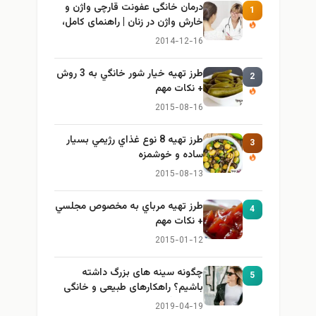
درمان خانگی عفونت قارچی واژن و
1
خارش واژن در زنان | راهنمای کامل،
ایمن و کاربردی
2014-12-16
طرز تهيه خیار شور خانگي به 3 روش
2
+ نكات مهم
2015-08-16
طرز تهيه 8 نوع غذاي رژيمي بسيار
3
ساده و خوشمزه
2015-08-13
طرز تهيه مرباي به مخصوص مجلسي
4
+ نكات مهم
2015-01-12
چگونه سینه های بزرگ داشته
5
باشیم؟ راهکارهای طبیعی و خانگی
برای بزرگ کردن سینه
2019-04-19