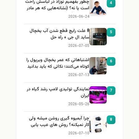
چطور بفهمیم نوزاد در لباسش راحت
4
است یا نه؟ (نشانه‌هایی که هر مادر
باید بداند)
2026-06-24
8 علت رایج قطع شدن آب یخچال
5
ساید ال جی + راه حل
2026-07-05
اشتباهاتی که عمر یخچال ویرپول را
6
کوتاه می‌کنند؛ نکاتی که باید بدانید
2026-07-13
نمایندگی تولیدی لامپ رشد گیاه در
7
ایران
2026-05-26
چرا آبمیوه گیری روشن میشه ولی
8
کار نمیکنه؟ روش های عیب یابی
2026-07-10