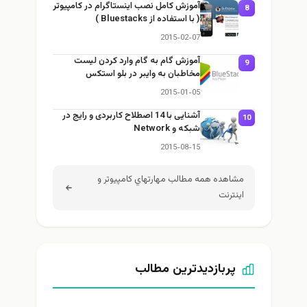
آموزش كامل نصب اينستاگرام در كامپيوتر
8
( با استفاده از Bluestacks )
2015-02-07
آموزش گام به گام وارد کردن ليست
9
مخاطبان به وایبر در بلو استکس
2015-01-05
آشنایی با 14 اصطلاح کاربردی و رایج در
10
شبکه و Network
2015-08-15
مشاهده همه مطالب مهارتهاي كامپيوتر و
اينترنت
پربازدیدترین مطالب