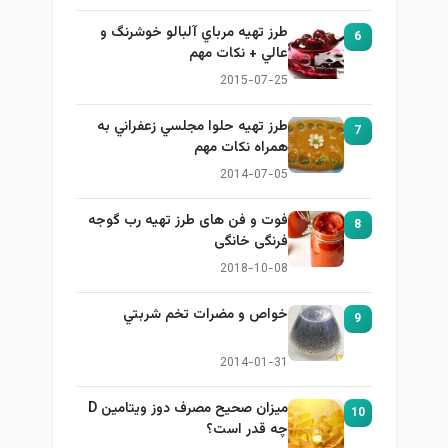
طرز تهيه مرباي آلبالو خوشرنگ و
6
عالي + نكات مهم
2015-07-25
طرز تهيه حلوا مجلسي زعفراني به
7
همراه نكات مهم
2014-07-05
فوت و فن های طرز تهیه رب گوجه
8
فرنگی خانگی
2018-10-08
خواص و مضرات تخم شربتي
9
2014-01-31
میزان صحیح مصرف دوز ویتامین D
10
چه قدر است؟