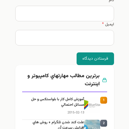
نام
*
ایمیل
*
فرستادن دیدگاه
برترین مطالب مهارتهاي كامپيوتر و
اينترنت
آموزش كامل كار با بلواستكس و حل
1
مسائل احتمالي
2015-02-13
علت كند شدن تلگرام + روش هاي
2
افزايش سرعت آن