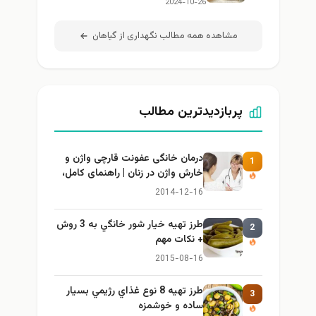
2024-10-26
مشاهده همه مطالب نگهداری از گیاهان
پربازدیدترین مطالب
درمان خانگی عفونت قارچی واژن و
1
خارش واژن در زنان | راهنمای کامل،
ایمن و کاربردی
2014-12-16
طرز تهيه خیار شور خانگي به 3 روش
2
+ نكات مهم
2015-08-16
طرز تهيه 8 نوع غذاي رژيمي بسيار
3
ساده و خوشمزه