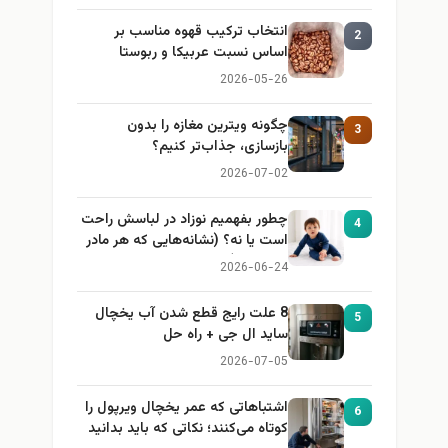
انتخاب ترکیب قهوه مناسب بر
2
اساس نسبت عربیکا و ربوستا
2026-05-26
چگونه ویترین مغازه را بدون
3
بازسازی، جذاب‌تر کنیم؟
2026-07-02
چطور بفهمیم نوزاد در لباسش راحت
4
است یا نه؟ (نشانه‌هایی که هر مادر
باید بداند)
2026-06-24
8 علت رایج قطع شدن آب یخچال
5
ساید ال جی + راه حل
2026-07-05
اشتباهاتی که عمر یخچال ویرپول را
6
کوتاه می‌کنند؛ نکاتی که باید بدانید