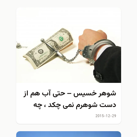
شوهر خسیس – حتی آب هم از
دست شوهرم نمی چکد ، چه
برسد به پول!
2015-12-29