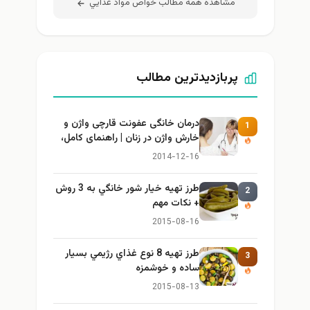
مشاهده همه مطالب خواص مواد غذايي
پربازدیدترین مطالب
درمان خانگی عفونت قارچی واژن و
1
خارش واژن در زنان | راهنمای کامل،
ایمن و کاربردی
2014-12-16
طرز تهيه خیار شور خانگي به 3 روش
2
+ نكات مهم
2015-08-16
طرز تهيه 8 نوع غذاي رژيمي بسيار
3
ساده و خوشمزه
2015-08-13