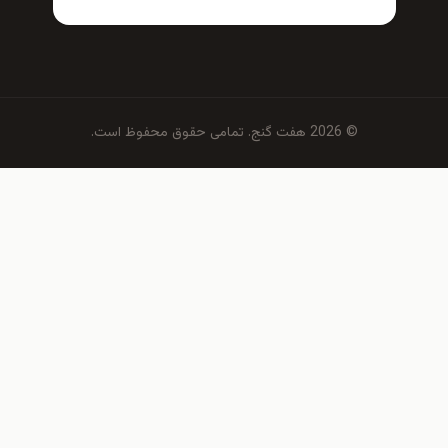
© 2026 هفت گنج. تمامی حقوق محفوظ است.