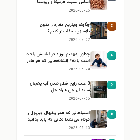
اساس نسبت عربیکا و ربوستا
2026-05-26
چگونه ویترین مغازه را بدون
3
بازسازی، جذاب‌تر کنیم؟
2026-07-02
چطور بفهمیم نوزاد در لباسش راحت
4
است یا نه؟ (نشانه‌هایی که هر مادر
باید بداند)
2026-06-24
8 علت رایج قطع شدن آب یخچال
5
ساید ال جی + راه حل
2026-07-05
اشتباهاتی که عمر یخچال ویرپول را
6
کوتاه می‌کنند؛ نکاتی که باید بدانید
2026-07-13