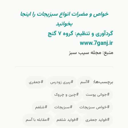
اص و مضرات انواع سبزیجات را اینجا
بخوانید
ری و تنظیم: گروه ۷ گنج
www.7gan
: مجله سیب سبز
‌ها:
#آسم
#پیری زودرس
#جعفری
انی پوست
#چین و چروک
اص سبزیجات
#سبزیجات
#شلغم
اید جعفری
#فواید شلغم
#مقابله با آسم