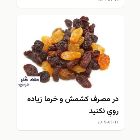
در مصرف كشمش و خرما زياده
روي نكنيد
2015-05-11