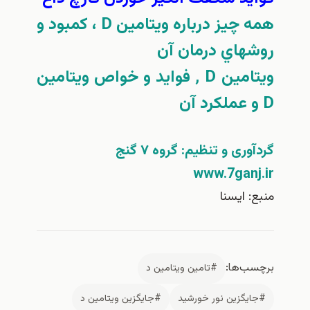
همه چيز درباره ويتامين D ، كمبود و
روشهاي درمان آن
ویتامین D ٬ فواید و خواص ویتامین
D و عملکرد آن
گردآوری و تنظیم: گروه ۷ گنج
www.7ganj.ir
منبع: ايسنا
برچسب‌ها:
#تامين ويتامين د
#جايگزين نور خورشيد
#جايگزين ويتامين د