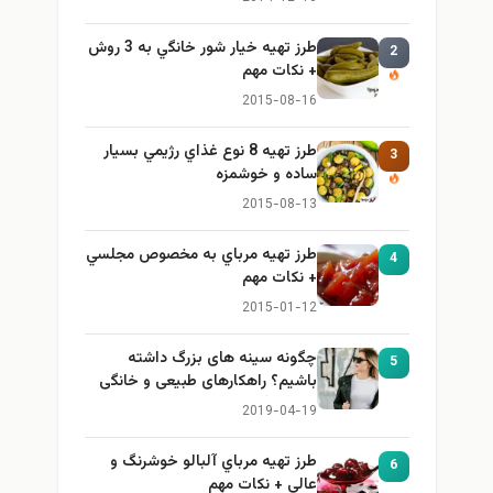
طرز تهيه خیار شور خانگي به 3 روش
2
+ نكات مهم
2015-08-16
طرز تهيه 8 نوع غذاي رژيمي بسيار
3
ساده و خوشمزه
2015-08-13
طرز تهيه مرباي به مخصوص مجلسي
4
+ نكات مهم
2015-01-12
چگونه سینه های بزرگ داشته
5
باشیم؟ راهکارهای طبیعی و خانگی
برای بزرگ کردن سینه
2019-04-19
طرز تهيه مرباي آلبالو خوشرنگ و
6
عالي + نكات مهم