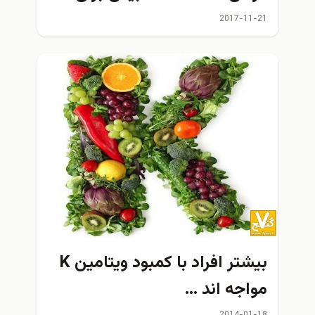
روشن شدن پوست و درمان
2017-11-21
جوش
بيشتر افراد با کمبود ویتامین K
مواجه اند …
2014-01-18