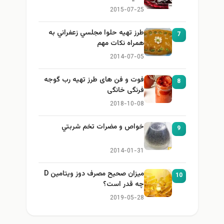
2015-07-25
طرز تهيه حلوا مجلسي زعفراني به
7
همراه نكات مهم
2014-07-05
فوت و فن های طرز تهیه رب گوجه
8
فرنگی خانگی
2018-10-08
خواص و مضرات تخم شربتي
9
2014-01-31
میزان صحیح مصرف دوز ویتامین D
10
چه قدر است؟
2019-05-28