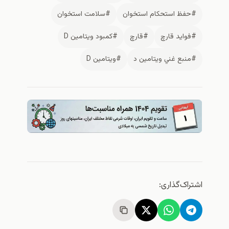
#حفظ استحكام استخوان
#سلامت استخوان
#فوايد قارچ
#قارچ
#کمبود ویتامین D
#منبع غني ويتامين د
#ویتامین D
اشتراک‌گذاری: