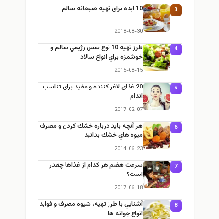
10 ایده برای تهیه صبحانه سالم
3
2018-08-30
طرز تهيه 10 نوع سس رژيمي سالم و
4
خوشمزه براي انواع سالاد
2015-08-15
20 غذای لاغر کننده و مفید برای تناسب
5
اندام
2017-02-07
هر آنچه بايد درباره خشك كردن و مصرف
6
ميوه هاي خشك بدانيد
2014-06-23
سرعت هضم هر کدام از غذاها چقدر
7
است؟
2017-06-18
آشنايي با طرز تهيه، شيوه مصرف و فوايد
8
انواع جوانه ها