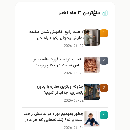
داغ‌ترین ۳ ماه اخیر
7 علت رایج خاموش شدن صفحه
1
نمایش یخچال بکو + راه حل
2026-06-09
انتخاب ترکیب قهوه مناسب بر
2
اساس نسبت عربیکا و ربوستا
2026-05-26
چگونه ویترین مغازه را بدون
3
بازسازی، جذاب‌تر کنیم؟
2026-07-02
چطور بفهمیم نوزاد در لباسش راحت
4
است یا نه؟ (نشانه‌هایی که هر مادر
باید بداند)
2026-06-24