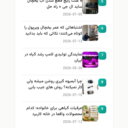
8 علت رایج قطع شدن آب یخچال
5
ساید ال جی + راه حل
2026-07-05
اشتباهاتی که عمر یخچال ویرپول را
6
کوتاه می‌کنند؛ نکاتی که باید بدانید
2026-07-13
نمایندگی تولیدی لامپ رشد گیاه در
7
ایران
2026-05-26
چرا آبمیوه گیری روشن میشه ولی
8
کار نمیکنه؟ روش های عیب یابی
2026-07-10
عرقیات گیاهی برای خانواده؛ کدام
9
محصولات واقعا در خانه کاربرد
دارند؟
2026-07-12