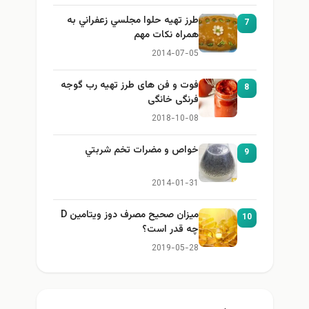
طرز تهيه حلوا مجلسي زعفراني به
7
همراه نكات مهم
2014-07-05
فوت و فن های طرز تهیه رب گوجه
8
فرنگی خانگی
2018-10-08
خواص و مضرات تخم شربتي
9
2014-01-31
میزان صحیح مصرف دوز ویتامین D
10
چه قدر است؟
2019-05-28