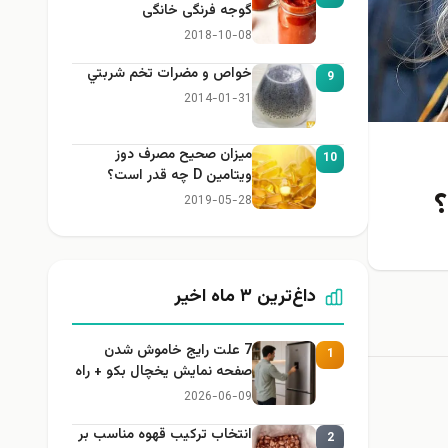
گوجه فرنگی خانگی
2018-10-08
خواص و مضرات تخم شربتي
9
2014-01-31
میزان صحیح مصرف دوز
10
ویتامین D چه قدر است؟
2019-05-28
داغ‌ترین ۳ ماه اخیر
7 علت رایج خاموش شدن
1
صفحه نمایش یخچال بکو + راه
حل
2026-06-09
انتخاب ترکیب قهوه مناسب بر
2