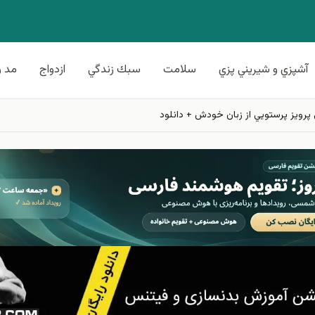
آشپزي و شيريني پزي
سلامت
سبك زندگي
ازدواج
مد و
رویز پرستويي از زبان خودش + دانلود