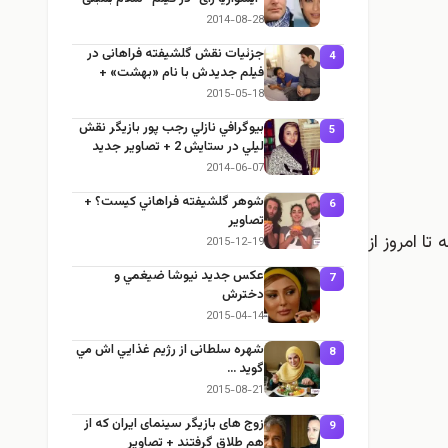
2014-08-28
جزئيات نقش گلشیفته فراهانی در
4
فیلم جديدش با نام «بهشت» +
عکس
2015-05-18
بيوگرافي نازلي رجب پور بازيگر نقش
5
ليلي در ستايش 2 + تصاوير جديد
2014-06-07
شوهر گلشيفته فراهاني كيست؟ +
6
تصاوير
ا امروز از
2015-12-19
عكس جديد نيوشا ضيغمي و
7
دخترش
2015-04-14
شهره سلطانی از رژيم غذايي اش مي
8
گويد …
2015-08-21
زوج های بازیگر سینمای ایران كه از
9
هم طلاق گرفتند + تصاوير