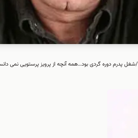
 در یک اتاق 4*3 زندگی می کردیم/شغل پدرم دوره گردی بود…همه آنچه از پرویز پرستویی نمی د