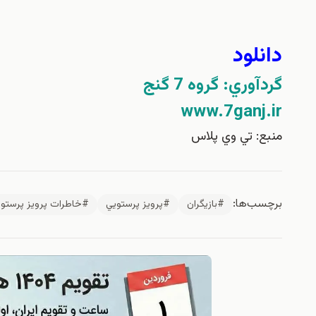
دانلود
گردآوري: گروه 7 گنج
www.7ganj.ir
منبع: تي وي پلاس
برچسب‌ها:
#بازيگران
#پرويز پرستويي
#خاطرات پرويز پرستو