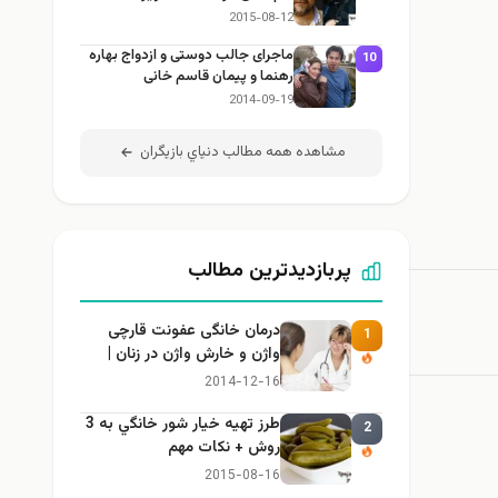
2015-08-12
ماجرای جالب دوستی و ازدواج بهاره
10
رهنما و پیمان قاسم خانی
2014-09-19
مشاهده همه مطالب دنياي بازيگران
پربازدیدترین مطالب
درمان خانگی عفونت قارچی
1
واژن و خارش واژن در زنان |
راهنمای کامل، ایمن و کاربردی
2014-12-16
طرز تهيه خیار شور خانگي به 3
2
روش + نكات مهم
2015-08-16