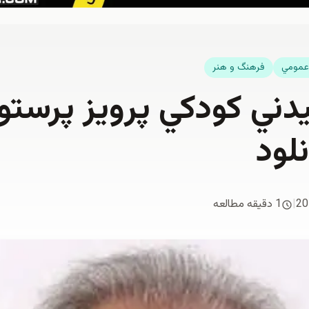
عمومي
فرهنگ و هنر
ني كودكي پرویز پرستوي
لود
20
|
1 دقیقه مطالعه