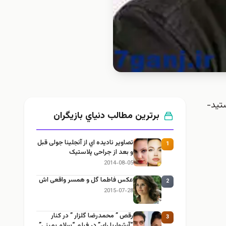
انستید-
برترین مطالب دنياي بازيگران
تصاوير ناديده اي از آنجلینا جولی قبل
1
و بعد از جراحی پلاستیک
2014-08-05
عکس فاطما گل و همسر واقعی اش
2
2015-07-28
رقص ” محمدرضا گلزار ” در کنار
3
“آیشواریا رای” در فیلم “سلام بمبئی”