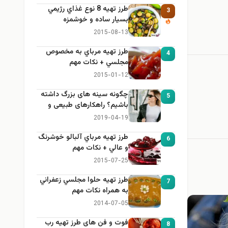
طرز تهيه 8 نوع غذاي رژيمي
3
بسيار ساده و خوشمزه
2015-08-13
طرز تهيه مرباي به مخصوص
4
مجلسي + نكات مهم
2015-01-12
چگونه سینه های بزرگ داشته
5
باشیم؟ راهکارهای طبیعی و
خانگی برای بزرگ کردن سینه
2019-04-19
طرز تهيه مرباي آلبالو خوشرنگ
6
و عالي + نكات مهم
2015-07-25
طرز تهيه حلوا مجلسي زعفراني
7
به همراه نكات مهم
2014-07-05
فوت و فن های طرز تهیه رب
8