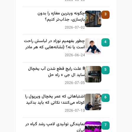
چگونه ویترین مغازه را بدون
3
بازسازی، جذاب‌تر کنیم؟
2026-07-02
چطور بفهمیم نوزاد در لباسش راحت
4
است یا نه؟ (نشانه‌هایی که هر مادر
باید بداند)
2026-06-24
8 علت رایج قطع شدن آب یخچال
5
ساید ال جی + راه حل
2026-07-05
اشتباهاتی که عمر یخچال ویرپول را
6
کوتاه می‌کنند؛ نکاتی که باید بدانید
2026-07-13
نمایندگی تولیدی لامپ رشد گیاه در
7
ایران