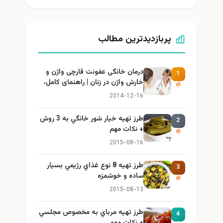
پربازدیدترین مطالب
درمان خانگی عفونت قارچی واژن و
1
خارش واژن در زنان | راهنمای کامل،
ایمن و کاربردی
2014-12-16
طرز تهيه خیار شور خانگي به 3 روش
2
+ نكات مهم
2015-08-16
طرز تهيه 8 نوع غذاي رژيمي بسيار
3
ساده و خوشمزه
2015-08-13
طرز تهيه مرباي به مخصوص مجلسي
4
+ نكات مهم