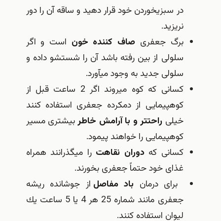
در سبزی‎خوردن خود قرار دهید و ساقه آن را دور
نریزید.
برگ جعفری
صاف كننده خون
است و اگر
سلولی از بین رفته باشد آن را شستشو داده و
سلولی جدید به وجود می‎آورد.
کسانی كه كوه می‎روند اگر 2 ساعت قبل از
كوه‎پیمایی از دم‎كرده جعفری استفاده كنند
خیلی
راحت‎تر و با آرامش‎ خاطر
بیشتری مسیر
كوه‎پیمایی را خواهند پیمود.
كسانی كه
دوران نقاهت
را می‎گذرانند همراه
غذای خود حتماً جعفری بخورند.
برای درمان
باد مفاصل
از جوشانده ریشه
جعفری مانند شماره 25 هر 4 یا 5 ساعت یك
لیوان استفاده كنند.