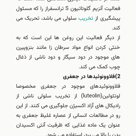
فعالیت آنزیم گلوتاتیون S ترانسفراز را که مسئول
پیشگیری از
تخریب
سلولی می باشد، تحریک می
کند.
از دیگر فعالیت این روغن ها این است که به
خنثی کردن انواع مواد سرطان زا مانند بنزوپیرن
های موجود در دود سیگار و دود ناشی از ذغال
چوب کمک می کند.
2)فلاوونوئیدها در جعفری
فلاوونوئیدهای موچود در جعفری مخصوصا
لوتئولین(luteolin) از تخریب سلولی ناشی از
رادیکال های آزاد اکسیژن جلوگیری می کنند. از این
رو در مطالعات انسانی از عصاره غلیظ جعفری به
عنوان یک ماده غذایی که ظرفیت آنتی اکسیدان
بدن را بالا می برد، استفاده می شود.