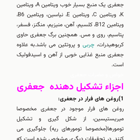
جعفری یک منبع بسیار خوب ویتامین A، ویتامین
K، ویتامین C، ویتامین E، نیاسین، ویتامین B6،
ویتامین B12، کلسیم، آهن، منیزیم، منگنز، فسفر،
پتاسیم، روی و مس. همچنین برگ جعفری حاوی
کربوهیدرات،
چربی
و پروتئین می باشد.به علاوه
جعفری منبع غذایی خوبی از آهن و اسیدفولیک
است.
خواص و مضرات جعفری
اجزاء تشکیل دهنده جعفری
1)روغن های فرار در جعفری:
روغن های فرار موجود در جعفری مخصوصا
میریستیسین، از شکل گیری و تشکیل
تومورها(مخصوصا تومورهای ریه) جلوگیری می
کنند. در تحقیقات دیگری مشخص شده است که