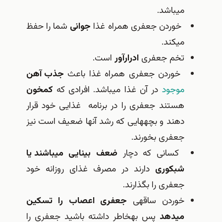
می‎باشد.
خوردن جعفری همراه غذا
جوانی
شما را حفظ
می‎كند.
تخم جعفری
ادرارآور
است.
خوردن جعفری همراه غذا باعث
جذب آهن
موجود
در آن غذا می‎باشد. افرادی كه
كم‎خون
هستند جعفری را در برنامه غذایی خود قرار
دهند و بچه‎هایی كه رشد آن‎ها ضعیف است نیز
جعفری بخورند.
كسانی كه دچار
ضعف بینایی می‎باشند یا
شب‎كوری
دارند در مصرف غذای روزانه خود
جعفری را بگذارند.
خوردن ساقه‎ی
جعفری اعصاب را تسكین
می‎دهد
پس به‎خاطر داشته باشید جعفری را