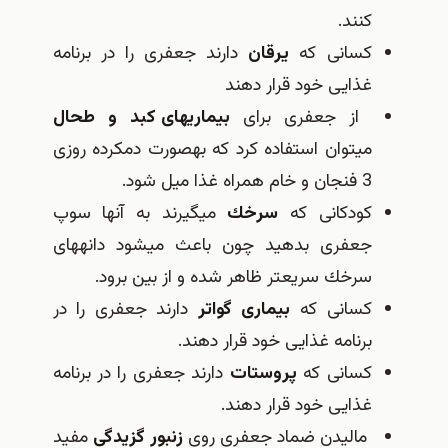
كنند.
كسانی كه
یرقان
دارند جعفری را در برنامه
غذایی خود قرار دهند
از جعفری برای
بیماری‎های كبد و طحال
می‎توان استفاده كرد كه به‎صورت دم‎كرده روزی
3 فنجان و خام همراه غذا میل شود.
كودكانی كه
سرخك
می‎گیرند به آن‎ها سوپ
جعفری بدهید چون باعث می‎شود دانه‎های
سرخك سریعتر ظاهر شده و از بین برود.
كسانی كه
بیماری گواتر
دارند جعفری را در
برنامه غذایی خود قرار دهند.
كسانی كه
پروستات
دارند جعفری را در برنامه
غذایی خود قرار دهند.
مالیدن ضماد جعفری روی
زنبور گزیدگی
مفید