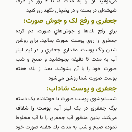
می‌توانید آن‌ را به مدت ۵ تا ۶ روز در ظرف
شیشه‌ای در بسته و در یخچال نگهداری کنید
جعفری و رفع لک و جوش صورت:
براي رفع لك‌ها و جوش‌هاي صورت، دم كرده
جعفري را روي پوست صورت بماليد. براي روشن
شدن رنگ پوست، مقداري جعفري را در نيم ليتر
آب به مدت 5 دقيقه بجوشانيد و صبح و شب
صورت خود را با آن بشوئيد. بعد از يك هفته
پوست صورت شما روشن مي‌شود.
جعفری و پوست شاداب:
شست‌وشوی پوست صورت با جوشانده یک دسته
برگ جعفری در یک لیتر آب،
پوست را شفاف
می‌کند. بدين منظور آب جعفری را با آب مخلوط
نموده صبح و شب به مدت یك هفته صورت خود