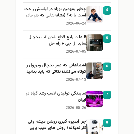
چطور بفهمیم نوزاد در لباسش راحت
4
است یا نه؟ (نشانه‌هایی که هر مادر
باید بداند)
2026-06-24
8 علت رایج قطع شدن آب یخچال
5
ساید ال جی + راه حل
2026-07-05
اشتباهاتی که عمر یخچال ویرپول را
6
کوتاه می‌کنند؛ نکاتی که باید بدانید
2026-07-13
نمایندگی تولیدی لامپ رشد گیاه در
7
ایران
2026-05-26
چرا آبمیوه گیری روشن میشه ولی
8
کار نمیکنه؟ روش های عیب یابی