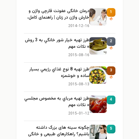
درمان خانگی عفونت قارچی واژن و
1
خارش واژن در زنان | راهنمای کامل،
ایمن و کاربردی
2014-12-16
طرز تهيه خیار شور خانگي به 3 روش
2
+ نكات مهم
2015-08-16
طرز تهيه 8 نوع غذاي رژيمي بسيار
3
ساده و خوشمزه
2015-08-13
طرز تهيه مرباي به مخصوص مجلسي
4
+ نكات مهم
2015-01-12
چگونه سینه های بزرگ داشته
5
باشیم؟ راهکارهای طبیعی و خانگی