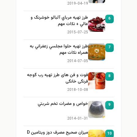
برای بزرگ کردن سینه
2019-04-19
طرز تهيه مرباي آلبالو خوشرنگ و
6
عالي + نكات مهم
2015-07-25
طرز تهيه حلوا مجلسي زعفراني به
7
همراه نكات مهم
2014-07-05
فوت و فن های طرز تهیه رب گوجه
8
فرنگی خانگی
2018-10-08
خواص و مضرات تخم شربتي
9
2014-01-31
میزان صحیح مصرف دوز ویتامین D
10