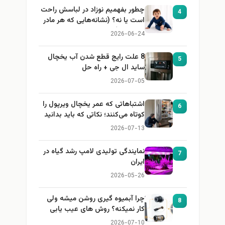
چطور بفهمیم نوزاد در لباسش راحت
4
است یا نه؟ (نشانه‌هایی که هر مادر
باید بداند)
2026-06-24
8 علت رایج قطع شدن آب یخچال
5
ساید ال جی + راه حل
2026-07-05
اشتباهاتی که عمر یخچال ویرپول را
6
کوتاه می‌کنند؛ نکاتی که باید بدانید
2026-07-13
نمایندگی تولیدی لامپ رشد گیاه در
7
ایران
2026-05-26
چرا آبمیوه گیری روشن میشه ولی
8
کار نمیکنه؟ روش های عیب یابی
2026-07-10