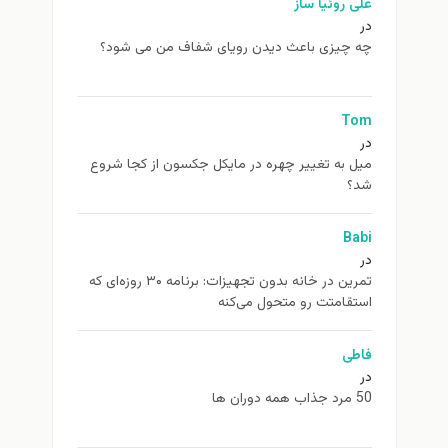
علی روئیا ساز
در
چه چیزی باعث دیدن رویای شفاف من می شود؟
Tom
در
ميل به تغيير چهره در مایکل جکسون از كجا شروع
شد؟
Babi
در
تمرین در خانه بدون تجهیزات: برنامه ۳۰ روزه‌ای که
استقامتت رو متحول می‌کنه
فاطی
در
50 مرد جذاب همه دوران ها