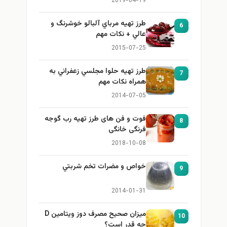
2019-04-19
طرز تهيه مرباي آلبالو خوشرنگ و
6
عالي + نكات مهم
2015-07-25
طرز تهيه حلوا مجلسي زعفراني به
7
همراه نكات مهم
2014-07-05
فوت و فن های طرز تهیه رب گوجه
8
فرنگی خانگی
2018-10-08
خواص و مضرات تخم شربتي
9
2014-01-31
میزان صحیح مصرف دوز ویتامین D
10
چه قدر است؟