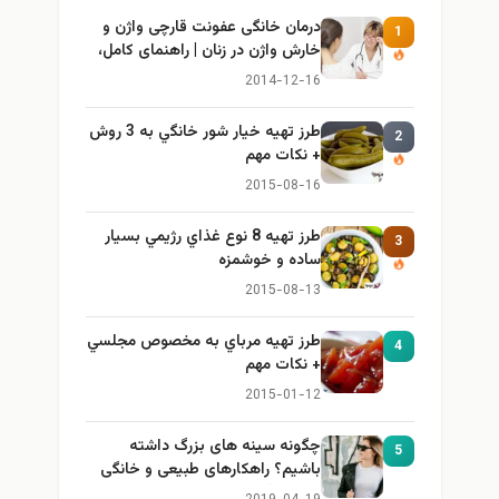
درمان خانگی عفونت قارچی واژن و
1
خارش واژن در زنان | راهنمای کامل،
ایمن و کاربردی
2014-12-16
طرز تهيه خیار شور خانگي به 3 روش
2
+ نكات مهم
2015-08-16
طرز تهيه 8 نوع غذاي رژيمي بسيار
3
ساده و خوشمزه
2015-08-13
طرز تهيه مرباي به مخصوص مجلسي
4
+ نكات مهم
2015-01-12
چگونه سینه های بزرگ داشته
5
باشیم؟ راهکارهای طبیعی و خانگی
برای بزرگ کردن سینه