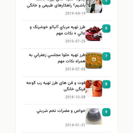
5
باشیم؟ راهکارهای طبیعی و خانگی
برای بزرگ کردن سینه
2019-04-19
طرز تهيه مرباي آلبالو خوشرنگ و
6
عالي + نكات مهم
2015-07-25
طرز تهيه حلوا مجلسي زعفراني به
7
همراه نكات مهم
2014-07-05
فوت و فن های طرز تهیه رب گوجه
8
فرنگی خانگی
2018-10-08
خواص و مضرات تخم شربتي
9
2014-01-31