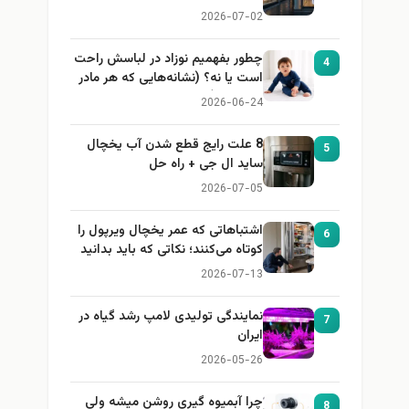
2026-07-02
چطور بفهمیم نوزاد در لباسش راحت
4
است یا نه؟ (نشانه‌هایی که هر مادر
باید بداند)
2026-06-24
8 علت رایج قطع شدن آب یخچال
5
ساید ال جی + راه حل
2026-07-05
اشتباهاتی که عمر یخچال ویرپول را
6
کوتاه می‌کنند؛ نکاتی که باید بدانید
2026-07-13
نمایندگی تولیدی لامپ رشد گیاه در
7
ایران
2026-05-26
چرا آبمیوه گیری روشن میشه ولی
8