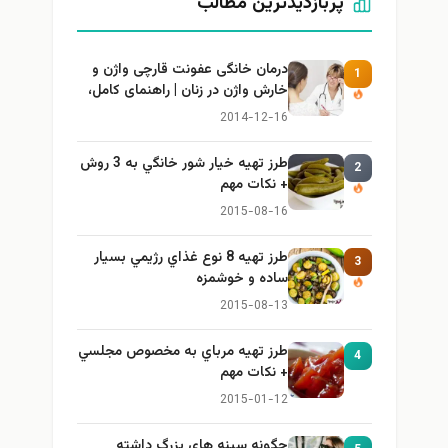
پربازدیدترین مطالب
درمان خانگی عفونت قارچی واژن و
1
خارش واژن در زنان | راهنمای کامل،
ایمن و کاربردی
2014-12-16
طرز تهيه خیار شور خانگي به 3 روش
2
+ نكات مهم
2015-08-16
طرز تهيه 8 نوع غذاي رژيمي بسيار
3
ساده و خوشمزه
2015-08-13
طرز تهيه مرباي به مخصوص مجلسي
4
+ نكات مهم
2015-01-12
چگونه سینه های بزرگ داشته