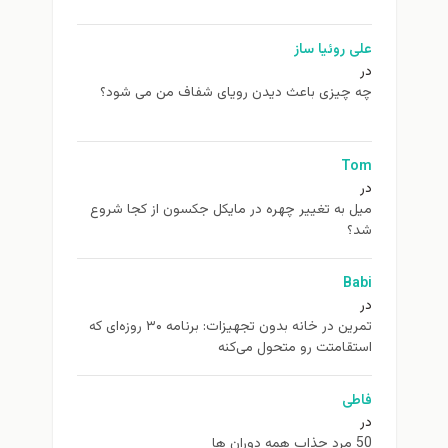
علی روئیا ساز
در
چه چیزی باعث دیدن رویای شفاف من می شود؟
Tom
در
ميل به تغيير چهره در مایکل جکسون از كجا شروع
شد؟
Babi
در
تمرین در خانه بدون تجهیزات: برنامه ۳۰ روزه‌ای که
استقامتت رو متحول می‌کنه
فاطی
در
50 مرد جذاب همه دوران ها