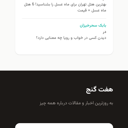
بهترین هتل تهران برای ماه عسل را بشناسید! 6 هتل
ماه عسل + قیمت
بابک سحرخیزان
در
دیدن کسی در خواب و رویا چه معنایی دارد؟
هفت گنج
به روزترين اخبار و مقالات درباره همه چيز