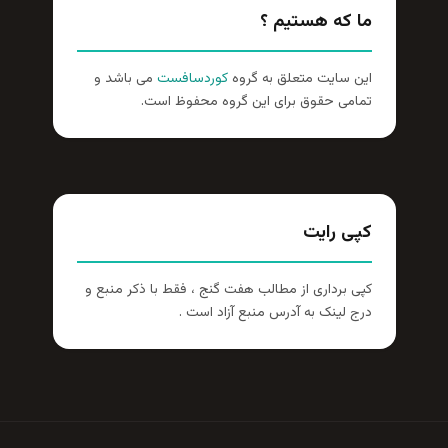
ما که هستیم ؟
این سایت متعلق به گروه
کوردسافست
می باشد و
تمامی حقوق برای این گروه محفوظ است.
کپی رایت
کپی برداری از مطالب هفت گنج ، فقط با ذکر منبع و
درج لینک به آدرس منبع آزاد است .