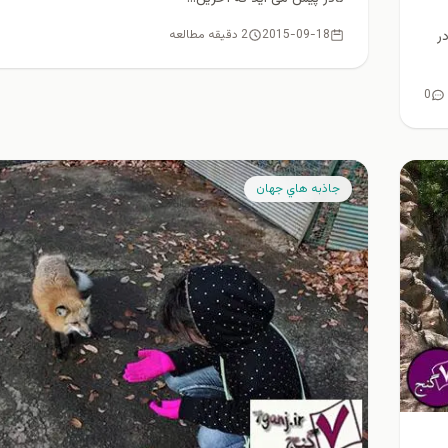
2015-09-18
2 دقیقه مطالعه
H سیدنی در
0
جاذبه هاي جهان