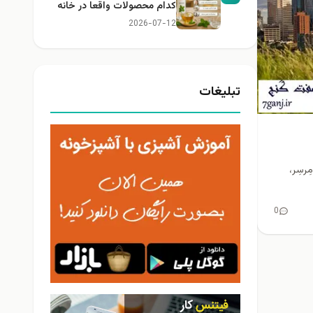
کدام محصولات واقعا در خانه
کاربرد دارند؟
2026-07-12
تبلیغات
رسِر،
0