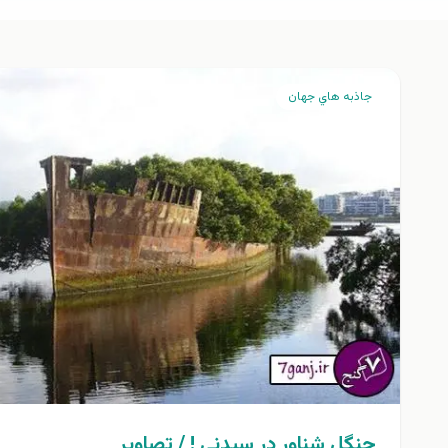
جاذبه هاي جهان
جنگل شناور در سيدني ! / تصاوير