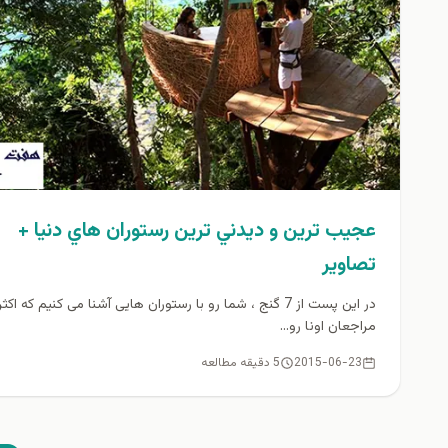
عجيب ترين و ديدني ترين رستوران هاي دنيا +
تصاوير
در این پست از 7 گنج ، شما رو با رستوران هایی آشنا می کنیم که اکثر
مراجعان اونا رو...
2015-06-23
5 دقیقه مطالعه