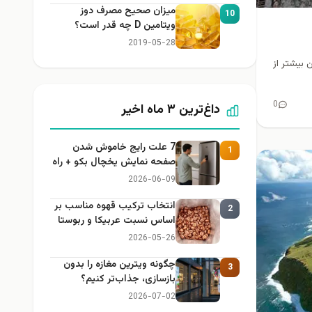
میزان صحیح مصرف دوز
10
ویتامین D چه قدر است؟
2019-05-28
 بیشتر از
0
داغ‌ترین ۳ ماه اخیر
7 علت رایج خاموش شدن
1
صفحه نمایش یخچال بکو + راه
حل
2026-06-09
انتخاب ترکیب قهوه مناسب بر
2
اساس نسبت عربیکا و ربوستا
2026-05-26
چگونه ویترین مغازه را بدون
3
بازسازی، جذاب‌تر کنیم؟
2026-07-02