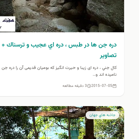
دره جن ها در طبس ، دره اي عجيب و ترسناك +
تصاوير
كال جني ، دره ای زیبا و حیرت انگیز که بومیان قدیمی آن را دره جن 
نامیده اند و...
2015-07-05
3 دقیقه مطالعه
جاذبه هاي جهان