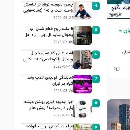
چطور بفهمیم نوزاد در لباسش
4
راحت است یا نه؟ (نشانه‌هایی
که هر مادر باید بداند)
2026-06-24
8 علت رایج قطع شدن آب
ان +
5
یخچال ساید ال جی + راه حل
2026-07-05
شیلی
اشتباهاتی که عمر یخچال
6
ویرپول را کوتاه می‌کنند؛ نکاتی
که باید بدانید
2026-07-13
0
نمایندگی تولیدی لامپ رشد
7
گیاه در ایران
2026-05-26
چرا آبمیوه گیری روشن میشه
8
ولی کار نمیکنه؟ روش های
عیب یابی
2026-07-10
عرقیات گیاهی برای خانواده؛
9