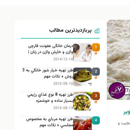
پربازدیدترین مطالب
درمان خانگی عفونت قارچی
1
واژن و خارش واژن در زنان |
راهنمای کامل، ایمن و کاربردی
2014-12-16
طرز تهيه خیار شور خانگي به 3
2
روش + نكات مهم
2015-08-16
طرز تهيه 8 نوع غذاي رژيمي
3
بسيار ساده و خوشمزه
2015-08-13
ير
طرز تهيه مرباي به مخصوص
4
عجیب و
مجلسي + نكات مهم