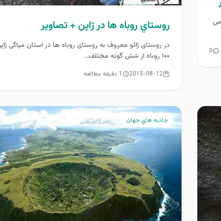
اص
روستاي روباه ها در ژاپن + تصاوير
در روستای ژائو معروف به روستای روباه ها در استان میاگی ژاپن
0
۱۰۰ روباه از شش گونه مختلف...
2015-08-12
1 دقیقه مطالعه
جاذبه هاي جهان