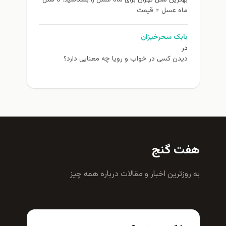
بهترین هتل تهران برای ماه عسل را بشناسید! 6 هتل
ماه عسل + قیمت
بابک سحرخیزان
در
دیدن کسی در خواب و رویا چه معنایی دارد؟
هفت گنج
به روزترين اخبار و مقالات درباره همه چيز