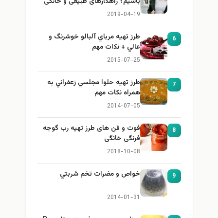
باشیم؟ راهکارهای طبیعی و خانگی
برای بزرگ کردن سینه
2019-04-19
طرز تهيه مرباي آلبالو خوشرنگ و
6
عالي + نكات مهم
2015-07-25
طرز تهيه حلوا مجلسي زعفراني به
7
همراه نكات مهم
2014-07-05
فوت و فن های طرز تهیه رب گوجه
8
فرنگی خانگی
2018-10-08
خواص و مضرات تخم شربتي
9
2014-01-31