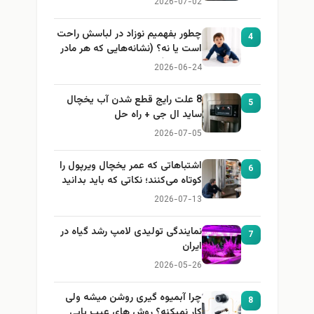
2026-07-02
چطور بفهمیم نوزاد در لباسش راحت
4
است یا نه؟ (نشانه‌هایی که هر مادر
باید بداند)
2026-06-24
8 علت رایج قطع شدن آب یخچال
5
ساید ال جی + راه حل
2026-07-05
اشتباهاتی که عمر یخچال ویرپول را
6
کوتاه می‌کنند؛ نکاتی که باید بدانید
2026-07-13
نمایندگی تولیدی لامپ رشد گیاه در
7
ایران
2026-05-26
چرا آبمیوه گیری روشن میشه ولی
8
کار نمیکنه؟ روش های عیب یابی