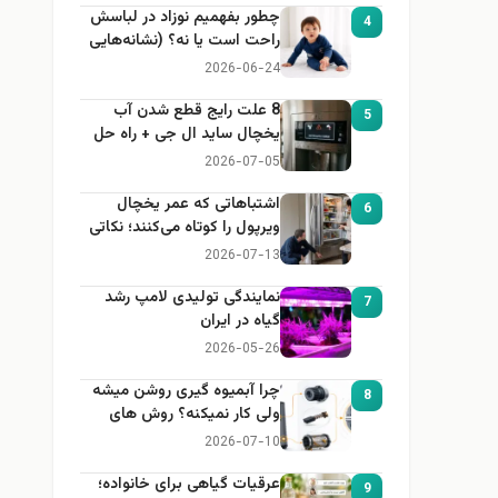
چطور بفهمیم نوزاد در لباسش
4
راحت است یا نه؟ (نشانه‌هایی
که هر مادر باید بداند)
2026-06-24
8 علت رایج قطع شدن آب
5
یخچال ساید ال جی + راه حل
2026-07-05
اشتباهاتی که عمر یخچال
6
ویرپول را کوتاه می‌کنند؛ نکاتی
که باید بدانید
2026-07-13
نمایندگی تولیدی لامپ رشد
7
گیاه در ایران
2026-05-26
چرا آبمیوه گیری روشن میشه
8
ولی کار نمیکنه؟ روش های
عیب یابی
2026-07-10
عرقیات گیاهی برای خانواده؛
9