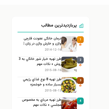
پربازدیدترین مطالب
درمان خانگی عفونت قارچی
1
واژن و خارش واژن در زنان |
راهنمای کامل، ایمن و کاربردی
2014-12-16
طرز تهيه خیار شور خانگي به 3
2
روش + نكات مهم
2015-08-16
طرز تهيه 8 نوع غذاي رژيمي
3
بسيار ساده و خوشمزه
2015-08-13
طرز تهيه مرباي به مخصوص
4
مجلسي + نكات مهم