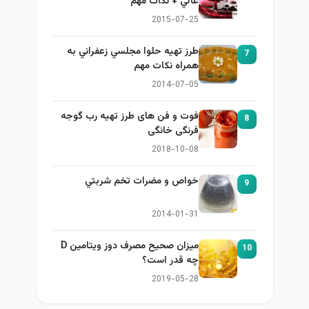
عالي + نكات مهم
2015-07-25
طرز تهيه حلوا مجلسي زعفراني به
7
همراه نكات مهم
2014-07-05
فوت و فن های طرز تهیه رب گوجه
8
فرنگی خانگی
2018-10-08
خواص و مضرات تخم شربتي
9
2014-01-31
میزان صحیح مصرف دوز ویتامین D
10
چه قدر است؟
2019-05-28