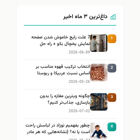
داغ‌ترین ۳ ماه اخیر
7 علت رایج خاموش شدن صفحه
1
نمایش یخچال بکو + راه حل
2026-06-09
انتخاب ترکیب قهوه مناسب بر
2
اساس نسبت عربیکا و ربوستا
2026-05-26
چگونه ویترین مغازه را بدون
3
بازسازی، جذاب‌تر کنیم؟
2026-07-02
چطور بفهمیم نوزاد در لباسش راحت
4
است یا نه؟ (نشانه‌هایی که هر مادر
باید بداند)