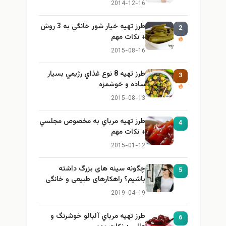
ایمن و کاربردی
2014-12-16
طرز تهيه خیار شور خانگي به 3 روش
2
+ نكات مهم
2015-08-16
طرز تهيه 8 نوع غذاي رژيمي بسيار
3
ساده و خوشمزه
2015-08-13
طرز تهيه مرباي به مخصوص مجلسي
4
+ نكات مهم
2015-01-12
چگونه سینه های بزرگ داشته
5
باشیم؟ راهکارهای طبیعی و خانگی
برای بزرگ کردن سینه
2019-04-19
طرز تهيه مرباي آلبالو خوشرنگ و
6