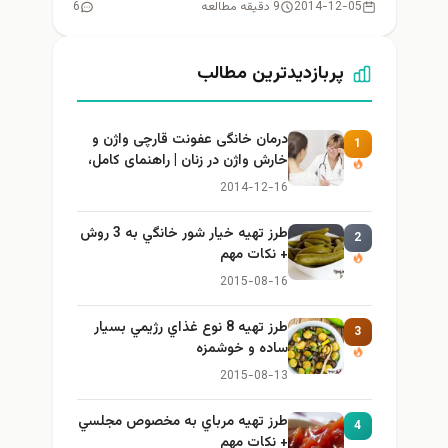
2014-12-05
9 دقیقه مطالعه
6
پربازدیدترین مطالب
درمان خانگی عفونت قارچی واژن و
1
خارش واژن در زنان | راهنمای کامل،
ایمن و کاربردی
2014-12-16
طرز تهيه خیار شور خانگي به 3 روش
2
+ نكات مهم
2015-08-16
طرز تهيه 8 نوع غذاي رژيمي بسيار
3
ساده و خوشمزه
2015-08-13
طرز تهيه مرباي به مخصوص مجلسي
4
+ نكات مهم