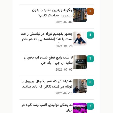
چگونه ویترین مغازه را بدون
3
بازسازی، جذاب‌تر کنیم؟
2026-07-02
چطور بفهمیم نوزاد در لباسش راحت
4
است یا نه؟ (نشانه‌هایی که هر مادر
باید بداند)
2026-06-24
8 علت رایج قطع شدن آب یخچال
5
ساید ال جی + راه حل
2026-07-05
اشتباهاتی که عمر یخچال ویرپول را
6
کوتاه می‌کنند؛ نکاتی که باید بدانید
2026-07-13
نمایندگی تولیدی لامپ رشد گیاه در
7
ایران