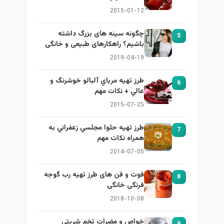
2015-01-12
چگونه سینه های بزرگ داشته
5
باشیم؟ راهکارهای طبیعی و خانگی
برای بزرگ کردن سینه
2019-04-19
طرز تهيه مرباي آلبالو خوشرنگ و
6
عالي + نكات مهم
2015-07-25
طرز تهيه حلوا مجلسي زعفراني به
7
همراه نكات مهم
2014-07-05
فوت و فن های طرز تهیه رب گوجه
8
فرنگی خانگی
2018-10-08
خواص و مضرات تخم شربتي
9