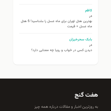
کاظم
در
بهترین هتل تهران برای ماه عسل را بشناسید! 6 هتل
ماه عسل + قیمت
بابک سحرخیزان
در
دیدن کسی در خواب و رویا چه معنایی دارد؟
هفت گنج
به روزترين اخبار و مقالات درباره همه چيز