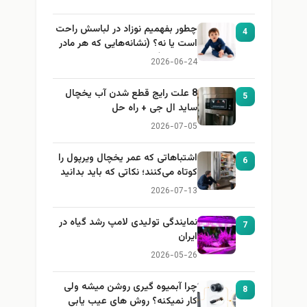
چطور بفهمیم نوزاد در لباسش راحت
4
است یا نه؟ (نشانه‌هایی که هر مادر
باید بداند)
2026-06-24
8 علت رایج قطع شدن آب یخچال
5
ساید ال جی + راه حل
2026-07-05
اشتباهاتی که عمر یخچال ویرپول را
6
کوتاه می‌کنند؛ نکاتی که باید بدانید
2026-07-13
نمایندگی تولیدی لامپ رشد گیاه در
7
ایران
2026-05-26
چرا آبمیوه گیری روشن میشه ولی
8
کار نمیکنه؟ روش های عیب یابی