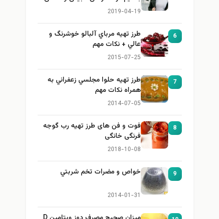
برای بزرگ کردن سینه
2019-04-19
طرز تهيه مرباي آلبالو خوشرنگ و
6
عالي + نكات مهم
2015-07-25
طرز تهيه حلوا مجلسي زعفراني به
7
همراه نكات مهم
2014-07-05
فوت و فن های طرز تهیه رب گوجه
8
فرنگی خانگی
2018-10-08
خواص و مضرات تخم شربتي
9
2014-01-31
میزان صحیح مصرف دوز ویتامین D