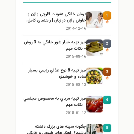
درمان خانگی عفونت قارچی واژن و
1
خارش واژن در زنان | راهنمای کامل،
ایمن و کاربردی
2014-12-16
طرز تهيه خیار شور خانگي به 3 روش
2
+ نكات مهم
2015-08-16
طرز تهيه 8 نوع غذاي رژيمي بسيار
3
ساده و خوشمزه
2015-08-13
طرز تهيه مرباي به مخصوص مجلسي
4
+ نكات مهم
2015-01-12
چگونه سینه های بزرگ داشته
5
باشیم؟ راهکارهای طبیعی و خانگی