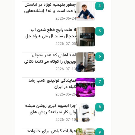
چطور بفهمیم نوزاد در لباسش
4
راحت است یا نه؟ (نشانه‌هایی
که هر مادر باید بداند)
2026-06-24
8 علت رایج قطع شدن آب
5
یخچال ساید ال جی + راه حل
2026-07-05
اشتباهاتی که عمر یخچال
6
ویرپول را کوتاه می‌کنند؛ نکاتی
که باید بدانید
2026-07-13
نمایندگی تولیدی لامپ رشد
7
گیاه در ایران
2026-05-26
چرا آبمیوه گیری روشن میشه
8
ولی کار نمیکنه؟ روش های
عیب یابی
2026-07-10
عرقیات گیاهی برای خانواده؛
9