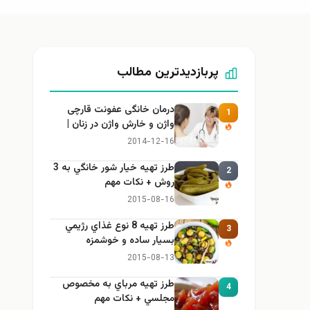
پربازدیدترین مطالب
درمان خانگی عفونت قارچی
1
واژن و خارش واژن در زنان |
راهنمای کامل، ایمن و کاربردی
2014-12-16
طرز تهيه خیار شور خانگي به 3
2
روش + نكات مهم
2015-08-16
طرز تهيه 8 نوع غذاي رژيمي
3
بسيار ساده و خوشمزه
2015-08-13
طرز تهيه مرباي به مخصوص
4
مجلسي + نكات مهم