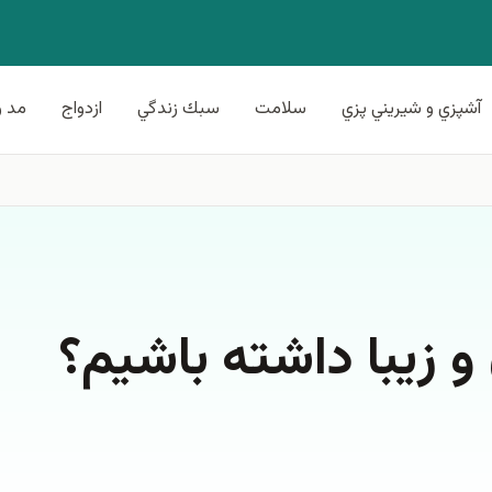
آشپزي و شيريني پزي
سلامت
سبك زندگي
ازدواج
مد و
 زيبا داشته باشيم؟