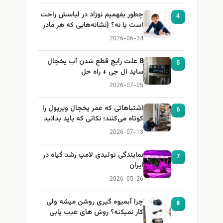
چطور بفهمیم نوزاد در لباسش راحت
4
است یا نه؟ (نشانه‌هایی که هر مادر
باید بداند)
2026-06-24
8 علت رایج قطع شدن آب یخچال
5
ساید ال جی + راه حل
2026-07-05
اشتباهاتی که عمر یخچال ویرپول را
6
کوتاه می‌کنند؛ نکاتی که باید بدانید
2026-07-13
نمایندگی تولیدی لامپ رشد گیاه در
7
ایران
2026-05-26
چرا آبمیوه گیری روشن میشه ولی
8
کار نمیکنه؟ روش های عیب یابی