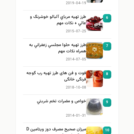
برای بزرگ کردن سینه
2019-04-19
طرز تهيه مرباي آلبالو خوشرنگ و
6
عالي + نكات مهم
2015-07-25
طرز تهيه حلوا مجلسي زعفراني به
7
همراه نكات مهم
2014-07-05
فوت و فن های طرز تهیه رب گوجه
8
فرنگی خانگی
2018-10-08
خواص و مضرات تخم شربتي
9
2014-01-31
میزان صحیح مصرف دوز ویتامین D
10