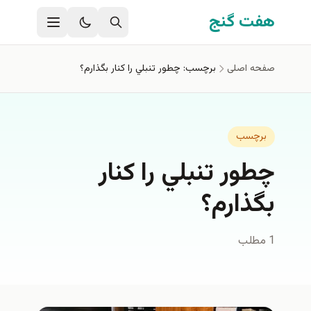
فتن به محتوای اصلی
هفت گنج
صفحه اصلی
برچسب: چطور تنبلي را كنار بگذارم؟
برچسب
چطور تنبلي را كنار
بگذارم؟
1 مطلب