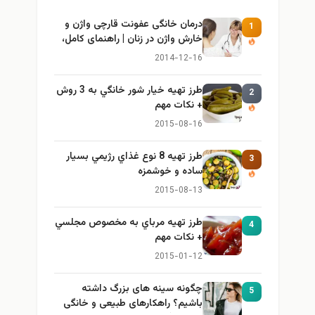
درمان خانگی عفونت قارچی واژن و
1
خارش واژن در زنان | راهنمای کامل،
ایمن و کاربردی
2014-12-16
طرز تهيه خیار شور خانگي به 3 روش
2
+ نكات مهم
2015-08-16
طرز تهيه 8 نوع غذاي رژيمي بسيار
3
ساده و خوشمزه
2015-08-13
طرز تهيه مرباي به مخصوص مجلسي
4
+ نكات مهم
2015-01-12
چگونه سینه های بزرگ داشته
5
باشیم؟ راهکارهای طبیعی و خانگی