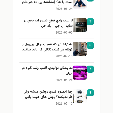
است یا نه؟ (نشانه‌هایی که هر مادر
باید بداند)
2026-06-24
8 علت رایج قطع شدن آب یخچال
5
ساید ال جی + راه حل
2026-07-05
اشتباهاتی که عمر یخچال ویرپول را
6
کوتاه می‌کنند؛ نکاتی که باید بدانید
2026-07-13
نمایندگی تولیدی لامپ رشد گیاه در
7
ایران
2026-05-26
چرا آبمیوه گیری روشن میشه ولی
8
کار نمیکنه؟ روش های عیب یابی
2026-07-10