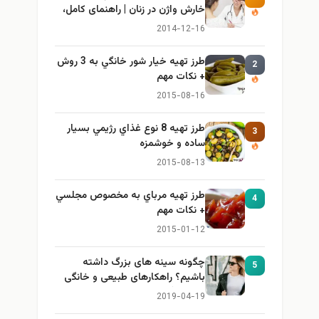
خارش واژن در زنان | راهنمای کامل،
ایمن و کاربردی
2014-12-16
طرز تهيه خیار شور خانگي به 3 روش
2
+ نكات مهم
2015-08-16
طرز تهيه 8 نوع غذاي رژيمي بسيار
3
ساده و خوشمزه
2015-08-13
طرز تهيه مرباي به مخصوص مجلسي
4
+ نكات مهم
2015-01-12
چگونه سینه های بزرگ داشته
5
باشیم؟ راهکارهای طبیعی و خانگی
برای بزرگ کردن سینه
2019-04-19