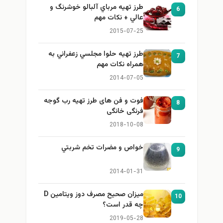
طرز تهيه مرباي آلبالو خوشرنگ و
6
عالي + نكات مهم
2015-07-25
طرز تهيه حلوا مجلسي زعفراني به
7
همراه نكات مهم
2014-07-05
فوت و فن های طرز تهیه رب گوجه
8
فرنگی خانگی
2018-10-08
خواص و مضرات تخم شربتي
9
2014-01-31
میزان صحیح مصرف دوز ویتامین D
10
چه قدر است؟
2019-05-28