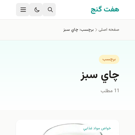
فتن به محتوای اصلی
هفت گنج
صفحه اصلی
برچسب: چاي سبز
برچسب
چاي سبز
11 مطلب
خواص مواد غذايي