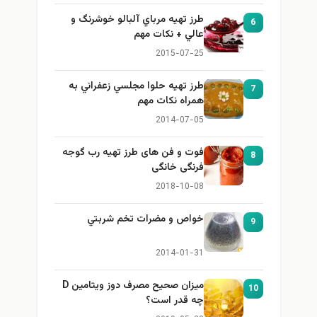
طرز تهيه مرباي آلبالو خوشرنگ و
6
عالي + نكات مهم
2015-07-25
طرز تهيه حلوا مجلسي زعفراني به
7
همراه نكات مهم
2014-07-05
فوت و فن های طرز تهیه رب گوجه
8
فرنگی خانگی
2018-10-08
خواص و مضرات تخم شربتي
9
2014-01-31
میزان صحیح مصرف دوز ویتامین D
10
چه قدر است؟