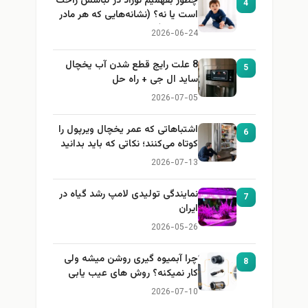
چطور بفهمیم نوزاد در لباسش راحت
4
است یا نه؟ (نشانه‌هایی که هر مادر
باید بداند)
2026-06-24
8 علت رایج قطع شدن آب یخچال
5
ساید ال جی + راه حل
2026-07-05
اشتباهاتی که عمر یخچال ویرپول را
6
کوتاه می‌کنند؛ نکاتی که باید بدانید
2026-07-13
نمایندگی تولیدی لامپ رشد گیاه در
7
ایران
2026-05-26
چرا آبمیوه گیری روشن میشه ولی
8
کار نمیکنه؟ روش های عیب یابی
2026-07-10