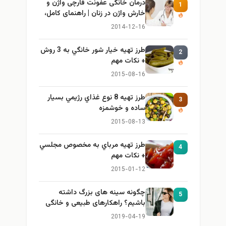
درمان خانگی عفونت قارچی واژن و
1
خارش واژن در زنان | راهنمای کامل،
ایمن و کاربردی
2014-12-16
طرز تهيه خیار شور خانگي به 3 روش
2
+ نكات مهم
2015-08-16
طرز تهيه 8 نوع غذاي رژيمي بسيار
3
ساده و خوشمزه
2015-08-13
طرز تهيه مرباي به مخصوص مجلسي
4
+ نكات مهم
2015-01-12
چگونه سینه های بزرگ داشته
5
باشیم؟ راهکارهای طبیعی و خانگی
برای بزرگ کردن سینه
2019-04-19