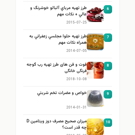
طرز تهيه مرباي آلبالو خوشرنگ و
6
عالي + نكات مهم
2015-07-25
طرز تهيه حلوا مجلسي زعفراني به
7
همراه نكات مهم
2014-07-05
فوت و فن های طرز تهیه رب گوجه
8
فرنگی خانگی
2018-10-08
خواص و مضرات تخم شربتي
9
2014-01-31
میزان صحیح مصرف دوز ویتامین D
10
چه قدر است؟