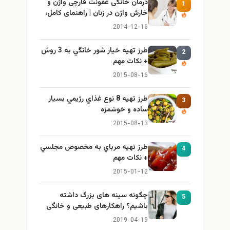
درمان خانگی عفونت قارچی واژن و
1
خارش واژن در زنان | راهنمای کامل،
ایمن و کاربردی
2014-12-16
طرز تهيه خیار شور خانگي به 3 روش
2
+ نكات مهم
2015-08-16
طرز تهيه 8 نوع غذاي رژيمي بسيار
3
ساده و خوشمزه
2015-08-13
طرز تهيه مرباي به مخصوص مجلسي
4
+ نكات مهم
2015-01-12
چگونه سینه های بزرگ داشته
5
باشیم؟ راهکارهای طبیعی و خانگی
برای بزرگ کردن سینه
2019-04-19