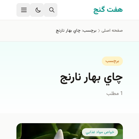
فتن به محتوای اصلی
هفت گنج
صفحه اصلی
برچسب: چاي بهار نارنج
برچسب
چاي بهار نارنج
1 مطلب
خواص مواد غذايي