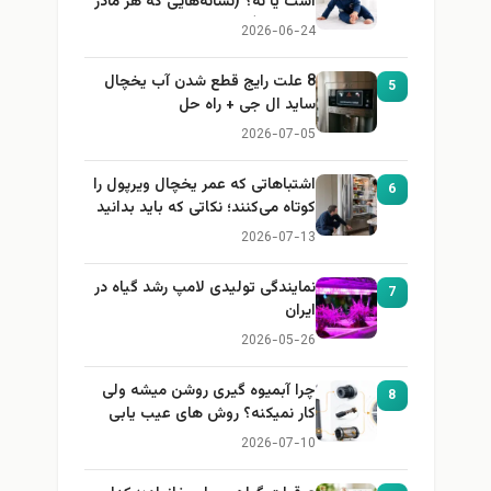
است یا نه؟ (نشانه‌هایی که هر مادر
باید بداند)
2026-06-24
8 علت رایج قطع شدن آب یخچال
5
ساید ال جی + راه حل
2026-07-05
اشتباهاتی که عمر یخچال ویرپول را
6
کوتاه می‌کنند؛ نکاتی که باید بدانید
2026-07-13
نمایندگی تولیدی لامپ رشد گیاه در
7
ایران
2026-05-26
چرا آبمیوه گیری روشن میشه ولی
8
کار نمیکنه؟ روش های عیب یابی
2026-07-10