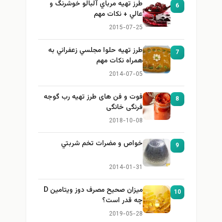
طرز تهيه مرباي آلبالو خوشرنگ و
6
عالي + نكات مهم
2015-07-25
طرز تهيه حلوا مجلسي زعفراني به
7
همراه نكات مهم
2014-07-05
فوت و فن های طرز تهیه رب گوجه
8
فرنگی خانگی
2018-10-08
خواص و مضرات تخم شربتي
9
2014-01-31
میزان صحیح مصرف دوز ویتامین D
10
چه قدر است؟
2019-05-28