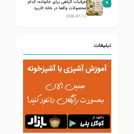
عرقیات گیاهی برای خانواده؛ کدام
9
محصولات واقعا در خانه کاربرد
دارند؟
2026-07-12
تبلیغات