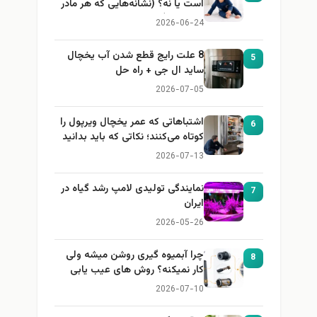
است یا نه؟ (نشانه‌هایی که هر مادر
باید بداند)
2026-06-24
8 علت رایج قطع شدن آب یخچال
5
ساید ال جی + راه حل
2026-07-05
اشتباهاتی که عمر یخچال ویرپول را
6
کوتاه می‌کنند؛ نکاتی که باید بدانید
2026-07-13
نمایندگی تولیدی لامپ رشد گیاه در
7
ایران
2026-05-26
چرا آبمیوه گیری روشن میشه ولی
8
کار نمیکنه؟ روش های عیب یابی
2026-07-10