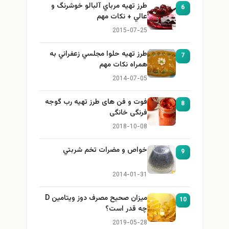
طرز تهيه مرباي آلبالو خوشرنگ و
6
عالي + نكات مهم
2015-07-25
طرز تهيه حلوا مجلسي زعفراني به
7
همراه نكات مهم
2014-07-05
فوت و فن های طرز تهیه رب گوجه
8
فرنگی خانگی
2018-10-08
خواص و مضرات تخم شربتي
9
2014-01-31
میزان صحیح مصرف دوز ویتامین D
10
چه قدر است؟
2019-05-28