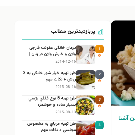
پربازدیدترین مطالب
درمان خانگی عفونت قارچی
1
واژن و خارش واژن در زنان |
راهنمای کامل، ایمن و کاربردی
2014-12-16
طرز تهيه خیار شور خانگي به 3
2
روش + نكات مهم
2015-08-16
طرز تهيه 8 نوع غذاي رژيمي
3
بسيار ساده و خوشمزه
2015-08-13
ن آشنا
طرز تهيه مرباي به مخصوص
4
مجلسي + نكات مهم