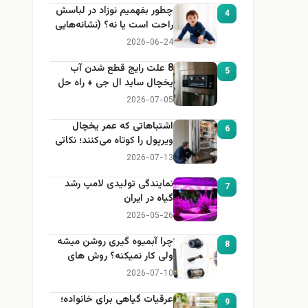
چطور بفهمیم نوزاد در لباسش
4
راحت است یا نه؟ (نشانه‌هایی
که هر مادر باید بداند)
2026-06-24
8 علت رایج قطع شدن آب
5
یخچال ساید ال جی + راه حل
2026-07-05
اشتباهاتی که عمر یخچال
6
ویرپول را کوتاه می‌کنند؛ نکاتی
که باید بدانید
2026-07-13
نمایندگی تولیدی لامپ رشد
7
گیاه در ایران
2026-05-26
چرا آبمیوه گیری روشن میشه
8
ولی کار نمیکنه؟ روش های
عیب یابی
2026-07-10
عرقیات گیاهی برای خانواده؛
9