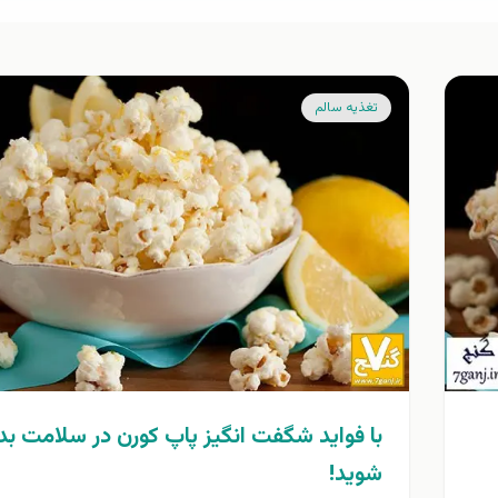
تغذيه سالم
با فوايد شگفت انگيز پاپ كورن در سلامت بد
شويد!