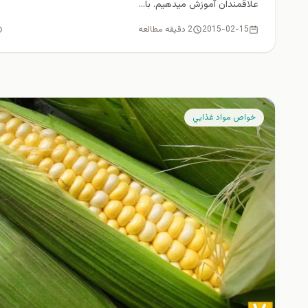
علاقمندان آموزش ميدهيم. با...
2015-02-15
2 دقیقه مطالعه
خواص مواد غذايي