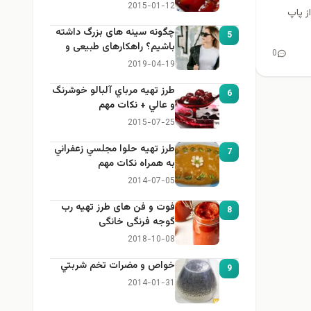
2015-01-12
ز پاپ
چگونه سینه های بزرگ داشته
5
باشیم؟ راهکارهای طبیعی و
0
خانگی برای بزرگ کردن سینه
2019-04-19
طرز تهيه مرباي آلبالو خوشرنگ
6
و عالي + نكات مهم
2015-07-25
طرز تهيه حلوا مجلسي زعفراني
7
به همراه نكات مهم
2014-07-05
فوت و فن های طرز تهیه رب
8
گوجه فرنگی خانگی
2018-10-08
خواص و مضرات تخم شربتي
9
2014-01-31