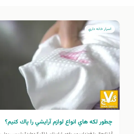
اسرار خانه داري
چطور لكه هاي انواع لوازم آرايشي را پاك كنيم؟
آیا تابحال با فونداسیون یقه‌ی لباستان را لک کرده‌اید؟ یا برس ریمل را