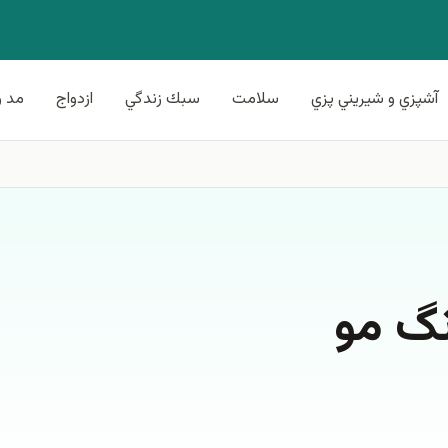
آشپزي و شيريني پزي
سلامت
سبك زندگي
ازدواج
مد و
نگ مو