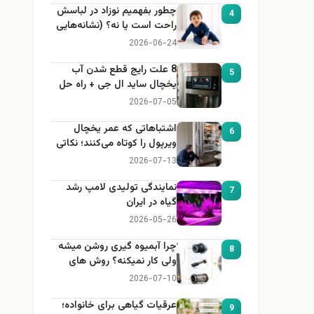
چطور بفهمیم نوزاد در لباسش
4
راحت است یا نه؟ (نشانه‌هایی
که هر مادر باید بداند)
2026-06-24
8 علت رایج قطع شدن آب
5
یخچال ساید ال جی + راه حل
2026-07-05
اشتباهاتی که عمر یخچال
6
ویرپول را کوتاه می‌کنند؛ نکاتی
که باید بدانید
2026-07-13
نمایندگی تولیدی لامپ رشد
7
گیاه در ایران
2026-05-26
چرا آبمیوه گیری روشن میشه
8
ولی کار نمیکنه؟ روش های
عیب یابی
2026-07-10
عرقیات گیاهی برای خانواده؛
9