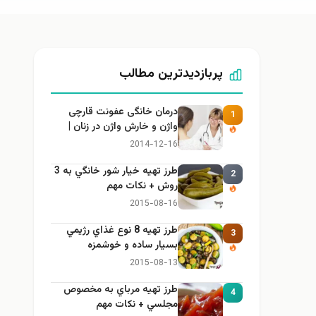
پربازدیدترین مطالب
درمان خانگی عفونت قارچی
1
واژن و خارش واژن در زنان |
راهنمای کامل، ایمن و کاربردی
2014-12-16
طرز تهيه خیار شور خانگي به 3
2
روش + نكات مهم
2015-08-16
طرز تهيه 8 نوع غذاي رژيمي
3
بسيار ساده و خوشمزه
2015-08-13
طرز تهيه مرباي به مخصوص
4
مجلسي + نكات مهم