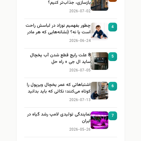
بازسازی، جذاب‌تر کنیم؟
2026-07-02
چطور بفهمیم نوزاد در لباسش راحت
4
است یا نه؟ (نشانه‌هایی که هر مادر
باید بداند)
2026-06-24
8 علت رایج قطع شدن آب یخچال
5
ساید ال جی + راه حل
2026-07-05
اشتباهاتی که عمر یخچال ویرپول را
6
کوتاه می‌کنند؛ نکاتی که باید بدانید
2026-07-13
نمایندگی تولیدی لامپ رشد گیاه در
7
ایران
2026-05-26