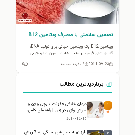
تضمين سلامتی با مصرف ویتامین B12
ویتامین B12 یک ویتامین حیاتی برای تولید DNA،
گلبول های قرمز، پروتئین ها، هورمون ها و چربی
است و سلامت...
2014-09-23
2 دقیقه مطالعه
0
پربازدیدترین مطالب
درمان خانگی عفونت قارچی واژن و
1
خارش واژن در زنان | راهنمای کامل،
ایمن و کاربردی
2014-12-16
طرز تهيه خیار شور خانگي به 3 روش
2