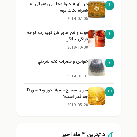
طرز تهيه حلوا مجلسي زعفراني به
7
همراه نكات مهم
2014-07-05
فوت و فن های طرز تهیه رب گوجه
8
فرنگی خانگی
2018-10-08
خواص و مضرات تخم شربتي
9
2014-01-31
میزان صحیح مصرف دوز ویتامین D
10
چه قدر است؟
2019-05-28
داغ‌ترین ۳ ماه اخیر