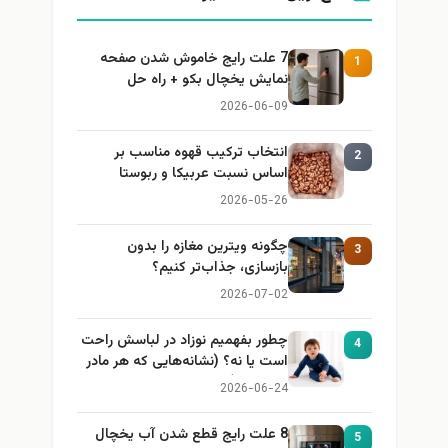
7 علت رایج خاموش شدن صفحه
1
نمایش یخچال بکو + راه حل
2026-06-09
انتخاب ترکیب قهوه مناسب بر
2
اساس نسبت عربیکا و ربوستا
2026-05-26
چگونه ویترین مغازه را بدون
3
بازسازی، جذاب‌تر کنیم؟
2026-07-02
چطور بفهمیم نوزاد در لباسش راحت
4
است یا نه؟ (نشانه‌هایی که هر مادر
باید بداند)
2026-06-24
8 علت رایج قطع شدن آب یخچال
5