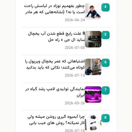
چطور بفهمیم نوزاد در لباسش راحت
4
است یا نه؟ (نشانه‌هایی که هر مادر
باید بداند)
2026-06-24
8 علت رایج قطع شدن آب یخچال
5
ساید ال جی + راه حل
2026-07-05
اشتباهاتی که عمر یخچال ویرپول را
6
کوتاه می‌کنند؛ نکاتی که باید بدانید
2026-07-13
نمایندگی تولیدی لامپ رشد گیاه در
7
ایران
2026-05-26
چرا آبمیوه گیری روشن میشه ولی
8
کار نمیکنه؟ روش های عیب یابی
2026-07-10