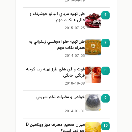
2019-04-19
طرز تهيه مرباي آلبالو خوشرنگ و
6
عالي + نكات مهم
2015-07-25
طرز تهيه حلوا مجلسي زعفراني به
7
همراه نكات مهم
2014-07-05
فوت و فن های طرز تهیه رب گوجه
8
فرنگی خانگی
2018-10-08
خواص و مضرات تخم شربتي
9
2014-01-31
میزان صحیح مصرف دوز ویتامین D
10
چه قدر است؟