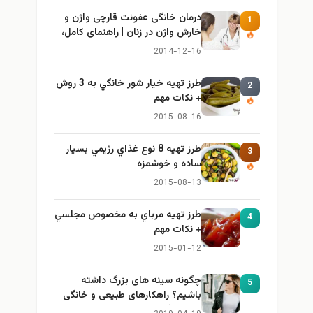
درمان خانگی عفونت قارچی واژن و
1
خارش واژن در زنان | راهنمای کامل،
ایمن و کاربردی
2014-12-16
طرز تهيه خیار شور خانگي به 3 روش
2
+ نكات مهم
2015-08-16
طرز تهيه 8 نوع غذاي رژيمي بسيار
3
ساده و خوشمزه
2015-08-13
طرز تهيه مرباي به مخصوص مجلسي
4
+ نكات مهم
2015-01-12
چگونه سینه های بزرگ داشته
5
باشیم؟ راهکارهای طبیعی و خانگی
برای بزرگ کردن سینه