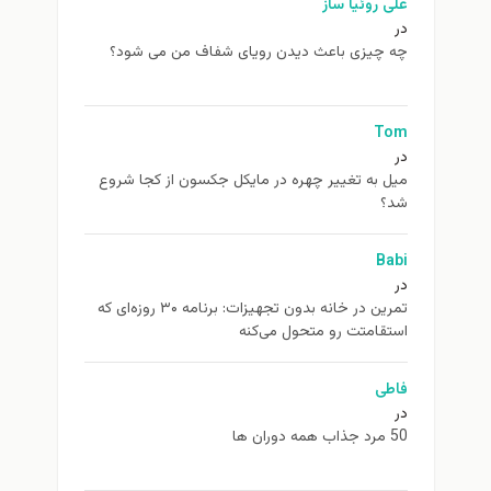
علی روئیا ساز
در
چه چیزی باعث دیدن رویای شفاف من می شود؟
Tom
در
ميل به تغيير چهره در مایکل جکسون از كجا شروع
شد؟
Babi
در
تمرین در خانه بدون تجهیزات: برنامه ۳۰ روزه‌ای که
استقامتت رو متحول می‌کنه
فاطی
در
50 مرد جذاب همه دوران ها