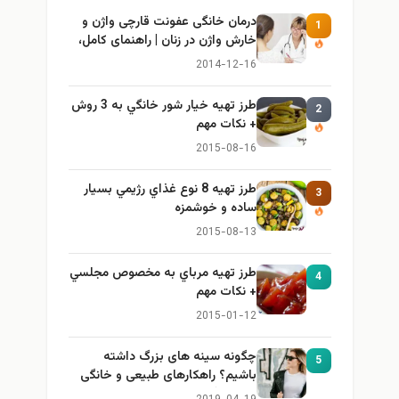
درمان خانگی عفونت قارچی واژن و
1
خارش واژن در زنان | راهنمای کامل،
ایمن و کاربردی
2014-12-16
طرز تهيه خیار شور خانگي به 3 روش
2
+ نكات مهم
2015-08-16
طرز تهيه 8 نوع غذاي رژيمي بسيار
3
ساده و خوشمزه
2015-08-13
طرز تهيه مرباي به مخصوص مجلسي
4
+ نكات مهم
2015-01-12
چگونه سینه های بزرگ داشته
5
باشیم؟ راهکارهای طبیعی و خانگی
برای بزرگ کردن سینه