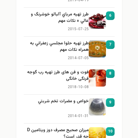
2019-04-19
طرز تهيه مرباي آلبالو خوشرنگ و
6
عالي + نكات مهم
2015-07-25
طرز تهيه حلوا مجلسي زعفراني به
7
همراه نكات مهم
2014-07-05
فوت و فن های طرز تهیه رب گوجه
8
فرنگی خانگی
2018-10-08
خواص و مضرات تخم شربتي
9
2014-01-31
میزان صحیح مصرف دوز ویتامین D
10
چه قدر است؟