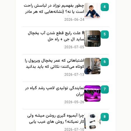
چطور بفهمیم نوزاد در لباسش راحت
4
است یا نه؟ (نشانه‌هایی که هر مادر
باید بداند)
2026-06-24
8 علت رایج قطع شدن آب یخچال
5
ساید ال جی + راه حل
2026-07-05
اشتباهاتی که عمر یخچال ویرپول را
6
کوتاه می‌کنند؛ نکاتی که باید بدانید
2026-07-13
نمایندگی تولیدی لامپ رشد گیاه در
7
ایران
2026-05-26
چرا آبمیوه گیری روشن میشه ولی
8
کار نمیکنه؟ روش های عیب یابی
2026-07-10