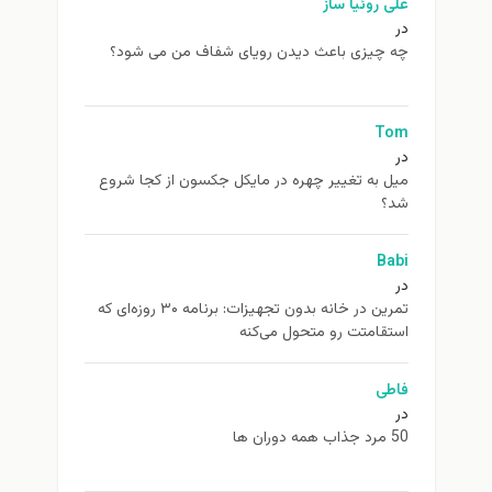
علی روئیا ساز
در
چه چیزی باعث دیدن رویای شفاف من می شود؟
Tom
در
ميل به تغيير چهره در مایکل جکسون از كجا شروع
شد؟
Babi
در
تمرین در خانه بدون تجهیزات: برنامه ۳۰ روزه‌ای که
استقامتت رو متحول می‌کنه
فاطی
در
50 مرد جذاب همه دوران ها