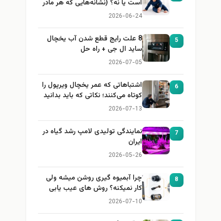
است یا نه؟ (نشانه‌هایی که هر مادر
باید بداند)
2026-06-24
8 علت رایج قطع شدن آب یخچال
5
ساید ال جی + راه حل
2026-07-05
اشتباهاتی که عمر یخچال ویرپول را
6
کوتاه می‌کنند؛ نکاتی که باید بدانید
2026-07-13
نمایندگی تولیدی لامپ رشد گیاه در
7
ایران
2026-05-26
چرا آبمیوه گیری روشن میشه ولی
8
کار نمیکنه؟ روش های عیب یابی
2026-07-10