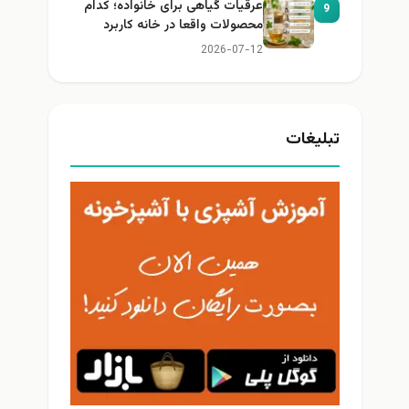
عرقیات گیاهی برای خانواده؛ کدام
9
محصولات واقعا در خانه کاربرد
دارند؟
2026-07-12
تبلیغات