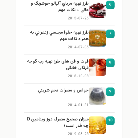
طرز تهيه مرباي آلبالو خوشرنگ و
6
عالي + نكات مهم
2015-07-25
طرز تهيه حلوا مجلسي زعفراني به
7
همراه نكات مهم
2014-07-05
فوت و فن های طرز تهیه رب گوجه
8
فرنگی خانگی
2018-10-08
خواص و مضرات تخم شربتي
9
2014-01-31
میزان صحیح مصرف دوز ویتامین D
10
چه قدر است؟
2019-05-28