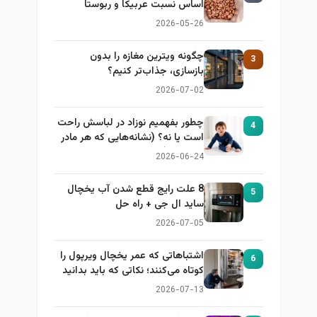
اساس نسبت عربیکا و ربوستا
2026-05-26
چگونه ویترین مغازه را بدون
3
بازسازی، جذاب‌تر کنیم؟
2026-07-02
چطور بفهمیم نوزاد در لباسش راحت
4
است یا نه؟ (نشانه‌هایی که هر مادر
باید بداند)
2026-06-24
8 علت رایج قطع شدن آب یخچال
5
ساید ال جی + راه حل
2026-07-05
اشتباهاتی که عمر یخچال ویرپول را
6
کوتاه می‌کنند؛ نکاتی که باید بدانید
2026-07-13