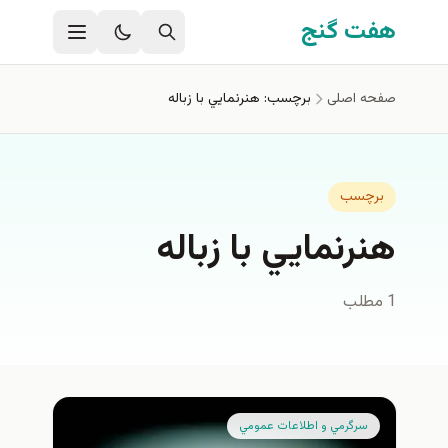
فتن به محتوای اصلی
هفت گنج
صفحه اصلی
برچسب: هنرنمايي با زباله
برچسب
هنرنمايي با زباله
1 مطلب
سرگرمي و اطلاعات عمومي