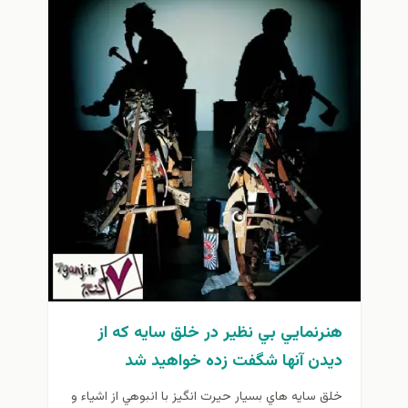
هنرنمايي بي نظير در خلق سايه كه از
ديدن آنها شگفت زده خواهيد شد
خلق سايه هاي بسيار حيرت انگيز با انبوهي از اشياء و