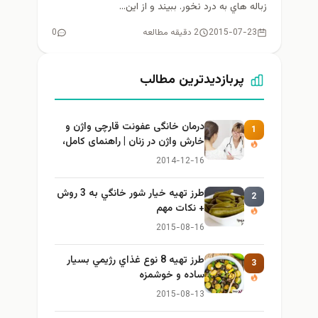
زباله هاي به درد نخور. ببيند و از اين...
2015-07-23
2 دقیقه مطالعه
0
پربازدیدترین مطالب
درمان خانگی عفونت قارچی واژن و
1
خارش واژن در زنان | راهنمای کامل،
ایمن و کاربردی
2014-12-16
طرز تهيه خیار شور خانگي به 3 روش
2
+ نكات مهم
2015-08-16
طرز تهيه 8 نوع غذاي رژيمي بسيار
3
ساده و خوشمزه
2015-08-13