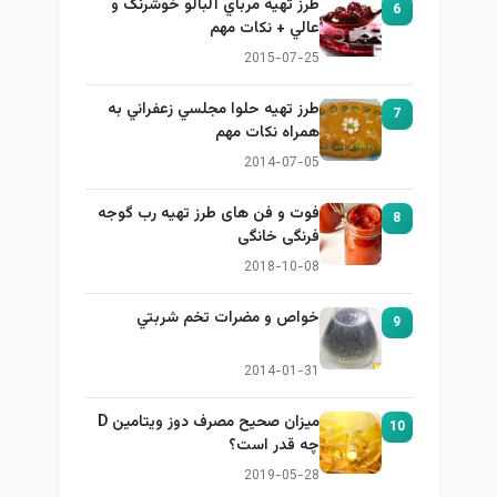
طرز تهيه مرباي آلبالو خوشرنگ و
6
عالي + نكات مهم
2015-07-25
طرز تهيه حلوا مجلسي زعفراني به
7
همراه نكات مهم
2014-07-05
فوت و فن های طرز تهیه رب گوجه
8
فرنگی خانگی
2018-10-08
خواص و مضرات تخم شربتي
9
2014-01-31
میزان صحیح مصرف دوز ویتامین D
10
چه قدر است؟
2019-05-28