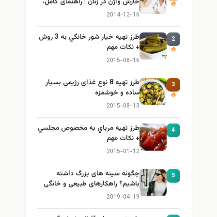
خارش واژن در زنان | راهنمای کامل،
ایمن و کاربردی
2014-12-16
طرز تهيه خیار شور خانگي به 3 روش
2
+ نكات مهم
2015-08-16
طرز تهيه 8 نوع غذاي رژيمي بسيار
3
ساده و خوشمزه
2015-08-13
طرز تهيه مرباي به مخصوص مجلسي
4
+ نكات مهم
2015-01-12
چگونه سینه های بزرگ داشته
5
باشیم؟ راهکارهای طبیعی و خانگی
برای بزرگ کردن سینه
2019-04-19