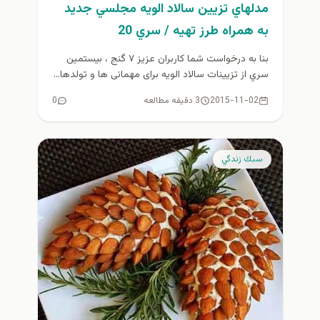
مدلهاي تزيين سالاد الويه مجلسي جديد
به همراه طرز تهيه / سري 20
بنا به درخواست شما كاربران عزيز ۷ گنج ، بيستمين
سري از تزیینات سالاد الویه برای مهمانی ها و تولدها...
2015-11-02
3 دقیقه مطالعه
0
سبك زندگي