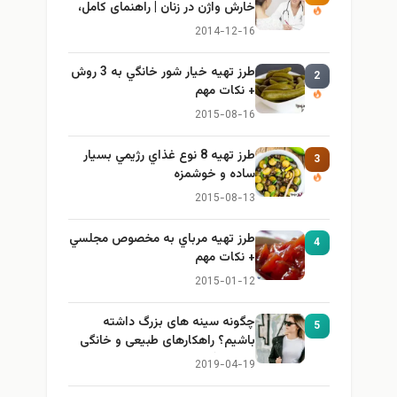
خارش واژن در زنان | راهنمای کامل،
ایمن و کاربردی
2014-12-16
طرز تهيه خیار شور خانگي به 3 روش
2
+ نكات مهم
2015-08-16
طرز تهيه 8 نوع غذاي رژيمي بسيار
3
ساده و خوشمزه
2015-08-13
طرز تهيه مرباي به مخصوص مجلسي
4
+ نكات مهم
2015-01-12
چگونه سینه های بزرگ داشته
5
باشیم؟ راهکارهای طبیعی و خانگی
برای بزرگ کردن سینه
2019-04-19