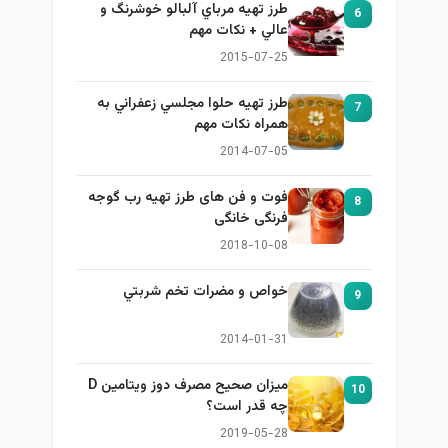
طرز تهيه مرباي آلبالو خوشرنگ و
6
عالي + نكات مهم
2015-07-25
طرز تهيه حلوا مجلسي زعفراني به
7
همراه نكات مهم
2014-07-05
فوت و فن های طرز تهیه رب گوجه
8
فرنگی خانگی
2018-10-08
خواص و مضرات تخم شربتي
9
2014-01-31
میزان صحیح مصرف دوز ویتامین D
10
چه قدر است؟
2019-05-28