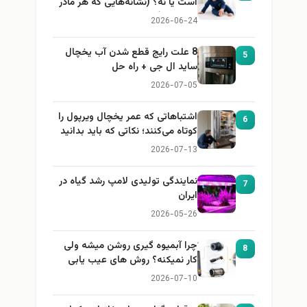
است یا نه؟ (نشانه‌هایی که هر مادر
باید بداند)
2026-06-24
8 علت رایج قطع شدن آب یخچال
5
ساید ال جی + راه حل
2026-07-05
اشتباهاتی که عمر یخچال ویرپول را
6
کوتاه می‌کنند؛ نکاتی که باید بدانید
2026-07-13
نمایندگی تولیدی لامپ رشد گیاه در
7
ایران
2026-05-26
چرا آبمیوه گیری روشن میشه ولی
8
کار نمیکنه؟ روش های عیب یابی
2026-07-10