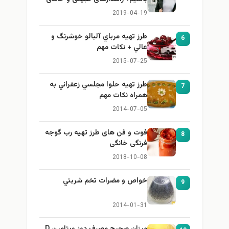
برای بزرگ کردن سینه
2019-04-19
طرز تهيه مرباي آلبالو خوشرنگ و
6
عالي + نكات مهم
2015-07-25
طرز تهيه حلوا مجلسي زعفراني به
7
همراه نكات مهم
2014-07-05
فوت و فن های طرز تهیه رب گوجه
8
فرنگی خانگی
2018-10-08
خواص و مضرات تخم شربتي
9
2014-01-31
میزان صحیح مصرف دوز ویتامین D