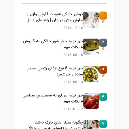
درمان خانگی عفونت قارچی واژن و
1
خارش واژن در زنان | راهنمای کامل،
ایمن و کاربردی
2014-12-16
طرز تهيه خیار شور خانگي به 3 روش
2
+ نكات مهم
2015-08-16
طرز تهيه 8 نوع غذاي رژيمي بسيار
3
ساده و خوشمزه
2015-08-13
طرز تهيه مرباي به مخصوص مجلسي
4
+ نكات مهم
2015-01-12
چگونه سینه های بزرگ داشته
5
باشیم؟ راهکارهای طبیعی و خانگی