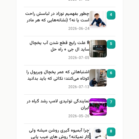
چطور بفهمیم نوزاد در لباسش راحت
4
است یا نه؟ (نشانه‌هایی که هر مادر
باید بداند)
2026-06-24
8 علت رایج قطع شدن آب یخچال
5
ساید ال جی + راه حل
2026-07-05
اشتباهاتی که عمر یخچال ویرپول را
6
کوتاه می‌کنند؛ نکاتی که باید بدانید
2026-07-13
نمایندگی تولیدی لامپ رشد گیاه در
7
ایران
2026-05-26
چرا آبمیوه گیری روشن میشه ولی
8
کار نمیکنه؟ روش های عیب یابی